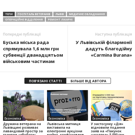
ТЕГИ
ГОСПІТАЛЬ ВЕТЕРАНІВ
ЛЬВІВ
МЕДИЧНЕ ОБЛАДНАННЯ
ОПЕРАЦІЙНЕ ВІДДІЛЕННЯ
РЕМОНТ ЛІКАРНІ
Попередні публікації
Наступна публікація
Буська міська рада
У Львівській філармонії
спрямувала 1,6 млн грн
дадуть благодійну
субвенції дванадцятьом
«Carmina Burana»
військовим частинам
ПОВ'ЯЗАНІ СТАТТІ
БІЛЬШЕ ВІД АВТОРА
Економіка
Економіка
Економіка
Дружина ветерана на
Львівська митниця
У застосунку «Дія»
Львівщині розвиває
виставила на
відновили подання
лавандовий простір за
електронні аукціони
заяв на «Пакунок
грантом «єРобота»
майно, конфісковане
школяра» 5 000 грн