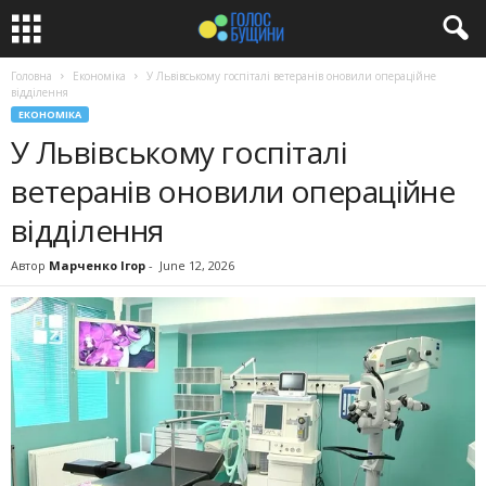
Головна
Економіка
У Львівському госпіталі ветеранів оновили операційне
відділення
ЕКОНОМІКА
У Львівському госпіталі
ветеранів оновили операційне
відділення
Автор
Марченко Ігор
-
June 12, 2026