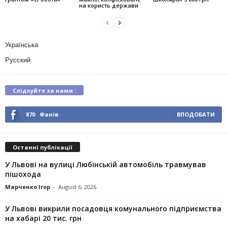
на користь держави
Українська
Русский
Слідкуйте за нами :
870
Фанів
ВПОДОБАТИ
Останні публікації
У Львові на вулиці Любінській автомобіль травмував
пішохода
Марченко Ігор
-
August 6, 2026
У Львові викрили посадовця комунального підприємства
на хабарі 20 тис. грн