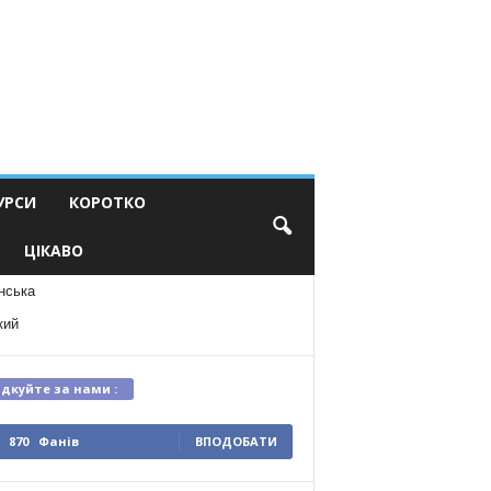
УРСИ
КОРОТКО
ЦІКАВО
нська
кий
ідкуйте за нами :
870
Фанів
ВПОДОБАТИ