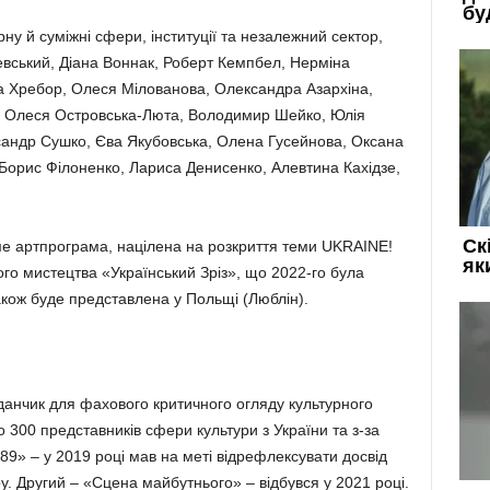
ну й суміжні сфери, інституції та незалежний сектор,
евський, Діана Воннак, Роберт Кемпбел, Нерміна
а Хребор, Олеся Мілованова, Олександра Азархіна,
, Олеся Островська-Люта, Володимир Шейко, Юлія
ксандр Сушко, Єва Якубовська, Олена Гусейнова, Оксана
орис Філоненко, Лариса Денисенко, Алевтина Кахідзе,
ме артпрограма, націлена на розкриття теми UKRAINE!
го мистецтва «Український Зріз», що 2022-го була
 також буде представлена у Польщі (Люблін).
данчик для фахового критичного огляду культурного
 300 представників сфери культури з України та з-за
9» – у 2019 році мав на меті відрефлексувати досвід
ру. Другий – «Сцена майбутнього» – відбувся у 2021 році.