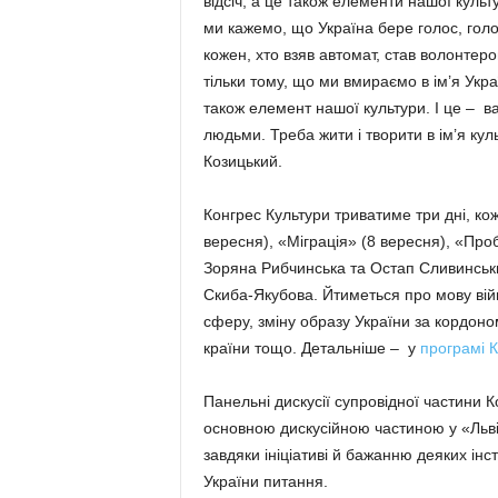
відсіч, а це також елементи нашої культу
ми кажемо, що Україна бере голос, голо
кожен, хто взяв автомат, став волонтером
тільки тому, що ми вмираємо в ім’я Україн
також елемент нашої культури. І це – в
людьми. Треба жити і творити в ім’я куль
Козицький.
Конгрес Культури триватиме три дні, кож
вересня), «Міграція» (8 вересня), «Про
Зоряна Рибчинська та Остап Сливинськи
Скиба-Якубова. Йтиметься про мову війни
сферу, зміну образу України за кордоно
країни тощо. Детальніше – у
програмі К
Панельні дискусії супровідної частини
основною дискусійною частиною у «Львів
завдяки ініціативі й бажанню деяких інс
України питання.