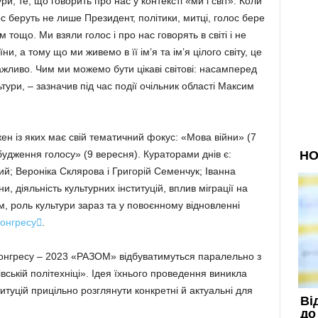
ри, те, що говорить про нас у контексті «ми і світ». Коли
с беруть не лише Президент, політики, митці, голос бере
 тощо. Ми взяли голос і про нас говорять в світі і не
и, а тому що ми живемо в її ім’я та ім’я цілого світу, це
ажливо. Чим ми можемо бути цікаві світові: насамперед
тури, – зазначив під час події очільник області Максим
ен із яких має свій тематичний фокус: «Мова війни» (7
будження голосу» (9 вересня). Кураторами днів є:
й; Вероніка Склярова і Григорій Семенчук; Іванна
, діяльність культурних інституцій, вплив міграції на
м, роль культури зараз та у повоєнному відновленні
онгресу

.
 Конгресу – 2023 «РАЗОМ» відбуватимуться паралельно з
ській політехніці». Ідея їхнього проведення виникла
титуцій прицільно розглянути конкретні й актуальні для