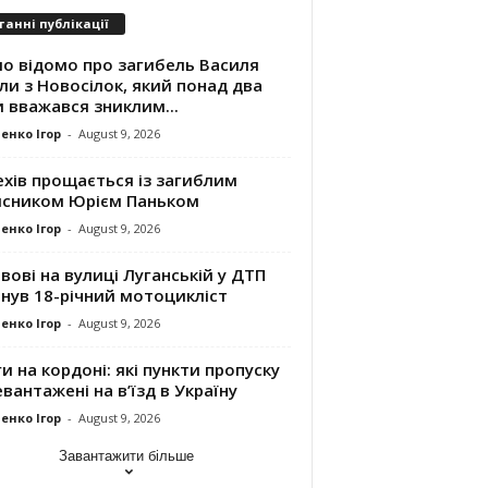
танні публікації
ло відомо про загибель Василя
и з Новосілок, який понад два
 вважався зниклим...
енко Ігор
-
August 9, 2026
хів прощається із загиблим
исником Юрієм Паньком
енко Ігор
-
August 9, 2026
вові на вулиці Луганській у ДТП
нув 18-річний мотоцикліст
енко Ігор
-
August 9, 2026
и на кордоні: які пункти пропуску
вантажені на в’їзд в Україну
енко Ігор
-
August 9, 2026
Завантажити більше