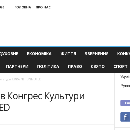
026
ГОЛОВНА
ПРО НАС
ДУХОВНЕ
ЕКОНОМІКА
ЖИТТЯ
ЗВЕРНЕННЯ
КОНК
ПАРТНЕРИ
ПОЛІТИКА
ПРАВО
СВЯТО
СПОРТ
Украї
с Культури UKRAINE! UNMUTED
Русс
ав Конгрес Культури
Сл
ED