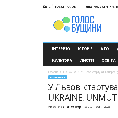
C
BUSKYI RAION
НЕДІЛЯ, 9 СЕРПНЯ, 2
3
Голос
Бущини
ІНТЕРВ’Ю
ІСТОРІЯ
АТО
КУЛЬТУРА
ЛИСТИ
ОСВІТА
Головна
Економіка
У Львові стартував Конгре
ЕКОНОМІКА
У Львові стартув
UKRAINE! UNMUT
Автор
Марченко Ігор
-
September 7, 2023