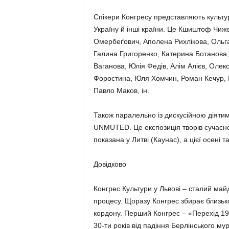
Спікери Конгресу представляють культур
Україну й інші країни. Це Кшиштоф Чиж
Омербеґович, Аполена Рихлікова, Ольг
Галина Григоренко, Катерина Ботанова
Ваганова, Юлія Федів, Алім Алієв, Оле
Форостина, Юля Хомчин, Роман Кечур, Б
Павло Маков, ін.
Також паралельно із дискусійною діяти
UNMUTED. Це експозиція творів сучасно
показана у Литві (Каунас), а цієї осені
Довідково
Конгрес Культури у Львові – сталий май
процесу. Щоразу Конгрес збирає близько
кордону. Перший Конгрес – «Перехід 198
30-ти років від падіння Берлінського му