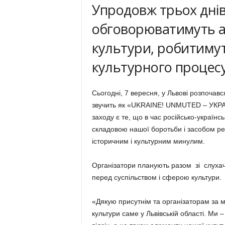
Упродовж трьох дні
обговорюватимуть а
культури, робитимут
культурного процесу 
Сьогодні, 7 вересня, у Львові розпочав
звучить як «UKRAINE! UNMUTED – УКРАЇ
заходу є те, що в час російсько-україн
складовою нашої боротьби і засобом реп
історичним і культурним минулим.
Організатори планують разом зі слухач
перед суспільством і сферою культури.
«Дякую присутнім та організаторам за м
культури саме у Львівській області. Ми 