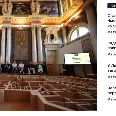
Ос
Ста
Чмол
роки
Марч
Раде
зах
Марч
У Ль
заги
Марч
Черг
пере
Марч