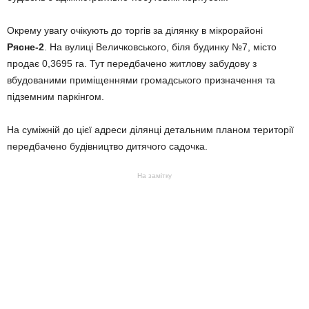
Окрему увагу очікують до торгів за ділянку в мікрорайоні
Рясне-2
. На вулиці Величковського, біля будинку №7, місто
продає 0,3695 га. Тут передбачено житлову забудову з
вбудованими приміщеннями громадського призначення та
підземним паркінгом.
На суміжній до цієї адреси ділянці детальним планом території
передбачено будівництво дитячого садочка.
На замітку