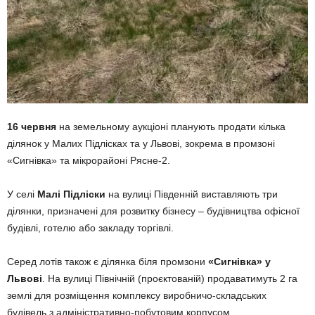
16 червня
на земельному аукціоні планують продати кілька
ділянок у Малих Підлісках та у Львові, зокрема в промзоні
«Сигнівка» та мікрорайоні Рясне-2.
У селі
Малі Підліски
на вулиці Південній виставляють три
ділянки, призначені для розвитку бізнесу – будівництва офісної
будівлі, готелю або закладу торгівлі.
Серед лотів також є ділянка біля промзони
«Сигнівка» у
Львові
. На вулиці Північній (проєктованій) продаватимуть 2 га
землі для розміщення комплексу виробничо-складських
будівель з адміністративно-побутовим корпусом.