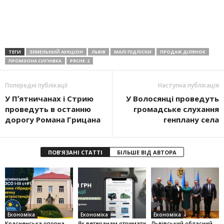
ТЕГИ
ЗЕМЕЛЬНИЙ АУКЦІОН
ЛЬВІВ
МАЛІ ПІДЛІСКИ
ПРОДАЖ ДІЛЯНОК
ПРОМЗОНА СИГНІВКА
РЯСНЕ-2
Попередні публікації
Наступна публікація
У Пʼятничанах і Стрию
У Волосянці проведуть
проведуть в останню
громадське слухання
дорогу Романа Грицана
генплану села
ПОВ'ЯЗАНІ СТАТТІ
БІЛЬШЕ ВІД АВТОРА
Економіка
Економіка
Економіка
Красненська опорна
Як ветеранам отримати
Львівський обласний