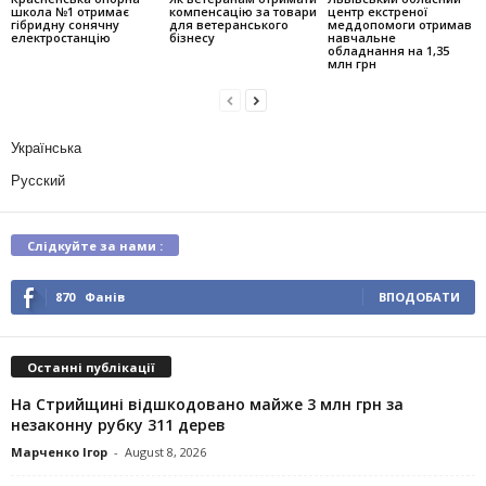
школа №1 отримає
компенсацію за товари
центр екстреної
гібридну сонячну
для ветеранського
меддопомоги отримав
електростанцію
бізнесу
навчальне
обладнання на 1,35
млн грн
Українська
Русский
Слідкуйте за нами :
870
Фанів
ВПОДОБАТИ
Останні публікації
На Стрийщині відшкодовано майже 3 млн грн за
незаконну рубку 311 дерев
Марченко Ігор
-
August 8, 2026