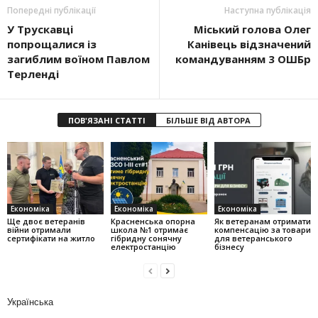
Попередні публікації
Наступна публікація
У Трускавці
Міський голова Олег
попрощалися із
Канівець відзначений
загиблим воїном Павлом
командуванням 3 ОШБр
Терленді
ПОВ'ЯЗАНІ СТАТТІ
БІЛЬШЕ ВІД АВТОРА
Економіка
Економіка
Економіка
Ще двоє ветеранів
Красненська опорна
Як ветеранам отримати
війни отримали
школа №1 отримає
компенсацію за товари
сертифікати на житло
гібридну сонячну
для ветеранського
електростанцію
бізнесу
Українська