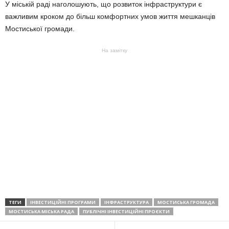
У міській раді наголошують, що розвиток інфраструктури є
важливим кроком до більш комфортних умов життя мешканців
Мостиської громади.
На замітку
ТЕГИ
ІНВЕСТИЦІЙНІ ПРОГРАМИ
ІНФРАСТРУКТУРА
МОСТИСЬКА ГРОМАДА
МОСТИСЬКА МІСЬКА РАДА
ПУБЛІЧНІ ІНВЕСТИЦІЙНІ ПРОЄКТИ