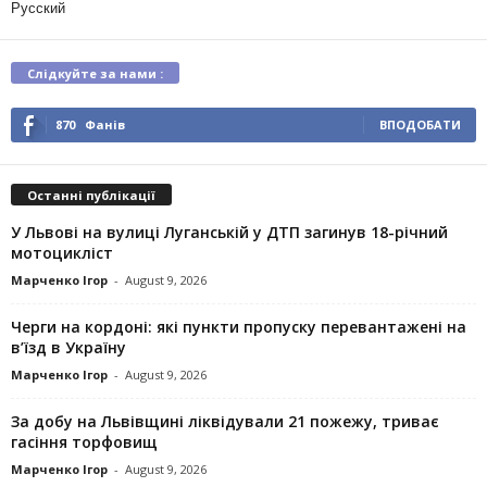
Русский
Слідкуйте за нами :
870
Фанів
ВПОДОБАТИ
Останні публікації
У Львові на вулиці Луганській у ДТП загинув 18-річний
мотоцикліст
Марченко Ігор
-
August 9, 2026
Черги на кордоні: які пункти пропуску перевантажені на
в’їзд в Україну
Марченко Ігор
-
August 9, 2026
За добу на Львівщині ліквідували 21 пожежу, триває
гасіння торфовищ
Марченко Ігор
-
August 9, 2026