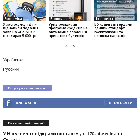
Економіка
Економіка
Економіка
У застосунку «Дія»
Уряд розширив
В Україні затвердили
відновили подання
програму кредитів на
єдиний стандарт
заяв на «Пакунок
автономне опалення
госпіталізації та
школяра» 5 000 грн
приватних будинків
виписки пацієнтів
Українська
Русский
Слідкуйте за нами :
870
Фанів
ВПОДОБАТИ
Останні публікації
У Нагуєвичах відкрили виставку до 170-річчя Івана
Франка