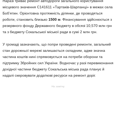
Наразі триває ремонт автодороги загального користування
місцевого значення С141611 «Тартаків-Шарпанці» в межах села
Боб’ятин. Орієнтовна протяжність ділянки, де проводяться
роботи, становить близько
1500 м
. Фінансування здійснюється з
резервного фонду Державного бюджету в обсязі 10,570 млн грн
та з бюджету Сокальської міської ради в сумі 2 млн грн.
У громаді зазначають, що попри проведені ремонти, загальний
стан дорожньої мережі залишається складним, адже значна
частина коштів нині спрямовується на потреби оборони та
підтримку Збройних сил України. Водночас у разі перевиконання
дохідної частини бюджету Сокальська міська рада планує й
надалі скеровувати додаткові ресурси на ремонт доріг.
На замітку