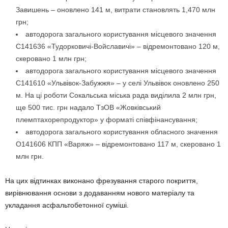
Завишень – оновлено 141 м, витрати становлять 1,470 млн
грн;
автодорога загального користування місцевого значення
С141636 «Тудорковичі-Войславичі» – відремонтовано 120 м,
скеровано 1 млн грн;
автодорога загального користування місцевого значення
С141610 «Ульвівок-Забужжя» – у селі Ульвівок оновлено 250
м. На ці роботи Сокальська міська рада виділила 2 млн грн,
ще 500 тис. грн надало ТзОВ «Жовківський
племптахорепродуктор» у форматі співфінансування;
автодорога загального користування обласного значення
О141606 КПП «Варяж» – відремонтовано 117 м, скеровано 1
млн грн.
На цих відтинках виконано фрезування старого покриття,
вирівнювання основи з додаванням нового матеріалу та
укладання асфальтобетонної суміші.