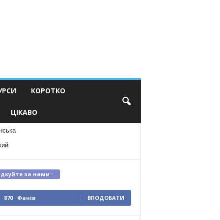
УРСИ
КОРОТКО
ЦІКАВО
нська
кий
ідкуйте за нами :
870
Фанів
ВПОДОБАТИ