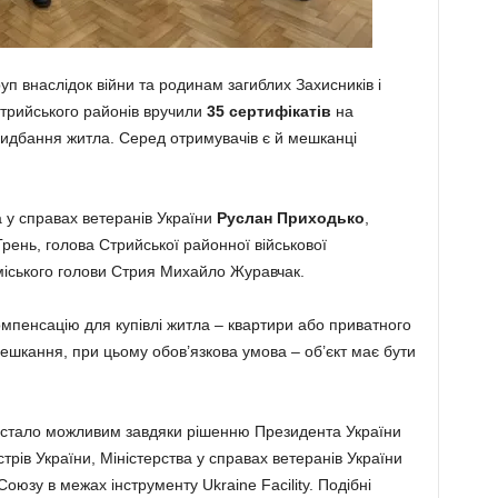
руп внаслідок війни та родинам загиблих Захисників і
Стрийського районів вручили
35 сертифікатів
на
идбання житла. Серед отримувачів є й мешканці
а у справах ветеранів України
Руслан Приходько
,
Грень, голова Стрийської районної військової
 міського голови Стрия Михайло Журавчак.
мпенсацію для купівлі житла – квартири або приватного
ешкання, при цьому обов’язкова умова – об’єкт має бути
в стало можливим завдяки рішенню Президента України
трів України, Міністерства у справах ветеранів України
оюзу в межах інструменту Ukraine Facility. Подібні