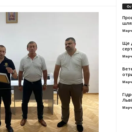
Ос
Про
шля
Марч
Ще 
сер
Марч
Вет
отр
Марч
Гідр
Льві
Марч