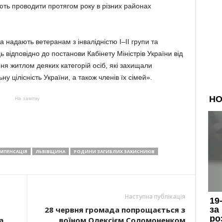
ують проводити протягом року в різних районах
 надають ветеранам з інвалідністю І–ІІ групи та
 відповідно до постанови Кабінету Міністрів України від
я житлом деяких категорій осіб, які захищали
ну цілісність України, а також членів їх сімей».
На замітку
МПЕНСАЦІЯ
ЛЬВІВЩИНА
РОДИНИ ЗАГИБЛИХ ЗАХИСНИКІВ
Наступна публікація
28 червня громада попрощається з
а
воїном Олексієм Соломоненком