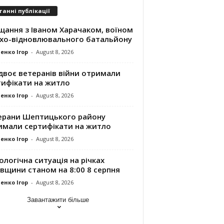
танні публікації
щання з Іваном Харачаком, воїном
хо-відновлювального батальйону
енко Ігор
-
August 8, 2026
двоє ветеранів війни отримали
тифікати на житло
енко Ігор
-
August 8, 2026
ерани Шептицького району
имали сертифікати на житло
енко Ігор
-
August 8, 2026
ологічна ситуація на річках
вщини станом на 8:00 8 серпня
енко Ігор
-
August 8, 2026
Завантажити більше