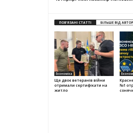
ПОВ'ЯЗАНІ СТАТТІ
БІЛЬШЕ ВІД АВТО
Економіка
Економ
Ще двоє ветеранів війни
Красн
отримали сертифікати на
№1 отр
житло
соняч