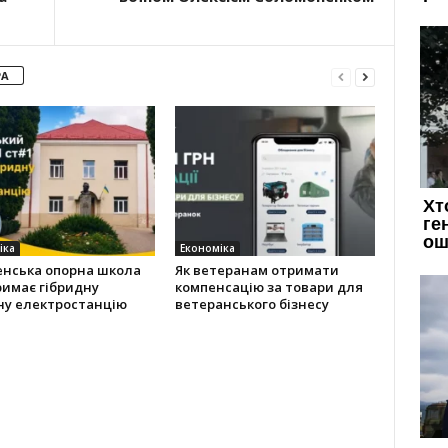
РА
іка
Економіка
енська опорна школа
Як ветеранам отримати
имає гібридну
компенсацію за товари для
ну електростанцію
ветеранського бізнесу