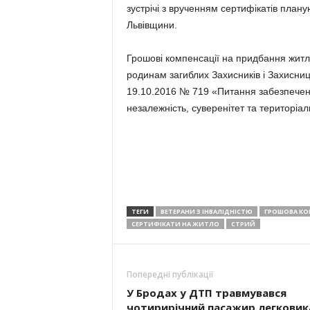
зустрічі з врученням сертифікатів план
Львівщини.
Грошові компенсації на придбання житла
родинам загиблих Захисників і Захисниць
19.10.2016 № 719 «Питання забезпеченн
незалежність, суверенітет та територіаль
ТЕГИ
ВЕТЕРАНИ З ІНВАЛІДНІСТЮ
ГРОШОВА КО
СЕРТИФІКАТИ НА ЖИТЛО
СТРИЙ
Попередні публікації
У Бродах у ДТП травмувався
чотирирічний пасажир легковик