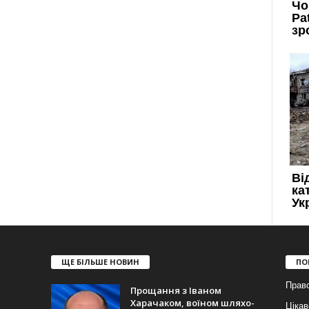
ЩЕ БІЛЬШЕ НОВИН
ПО
Прав
Прощання з Іваном
Харачаком, воїном шляхо-
Цікав