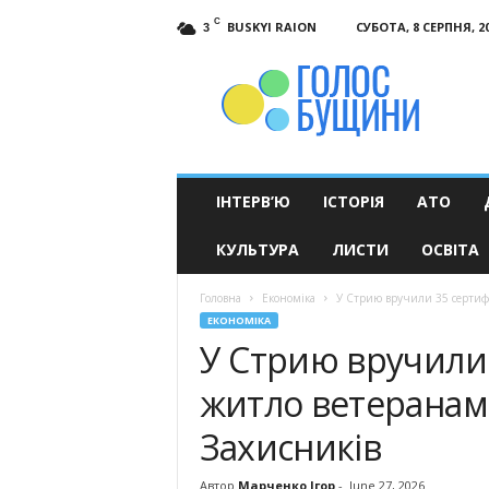
C
BUSKYI RAION
СУБОТА, 8 СЕРПНЯ, 2
3
Голос
Бущини
ІНТЕРВ’Ю
ІСТОРІЯ
АТО
КУЛЬТУРА
ЛИСТИ
ОСВІТА
Головна
Економіка
У Стрию вручили 35 сертифі
ЕКОНОМІКА
У Стрию вручили 
житло ветеранам
Захисників
Автор
Марченко Ігор
-
June 27, 2026