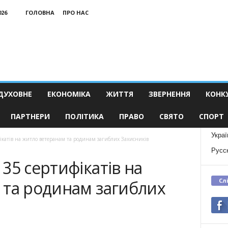
026
ГОЛОВНА
ПРО НАС
ДУХОВНЕ
ЕКОНОМІКА
ЖИТТЯ
ЗВЕРНЕННЯ
КОНК
ПАРТНЕРИ
ПОЛІТИКА
ПРАВО
СВЯТО
СПОРТ
Украї
катів на житло ветеранам та родинам загиблих Захисників
Русс
35 сертифікатів на
Сл
 та родинам загиблих