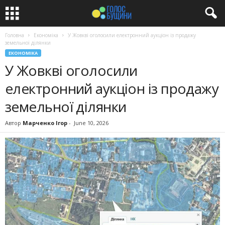
Головна
Економіка
У Жовкві оголосили електронний аукціон із продажу
земельної ділянки
ЕКОНОМІКА
У Жовкві оголосили
електронний аукціон із продажу
земельної ділянки
Автор
Марченко Ігор
-
June 10, 2026