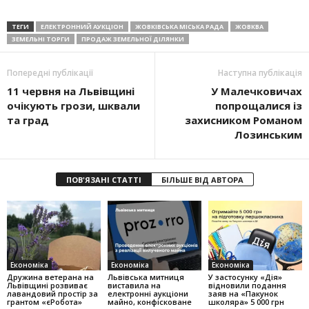
ТЕГИ
ЕЛЕКТРОННИЙ АУКЦІОН
ЖОВКІВСЬКА МІСЬКА РАДА
ЖОВКВА
ЗЕМЕЛЬНІ ТОРГИ
ПРОДАЖ ЗЕМЕЛЬНОЇ ДІЛЯНКИ
Попередні публікації
Наступна публікація
11 червня на Львівщині
У Малечковичах
очікують грози, шквали
попрощалися із
та град
захисником Романом
Лозинським
ПОВ'ЯЗАНІ СТАТТІ
БІЛЬШЕ ВІД АВТОРА
Економіка
Економіка
Економіка
Дружина ветерана на
Львівська митниця
У застосунку «Дія»
Львівщині розвиває
виставила на
відновили подання
лавандовий простір за
електронні аукціони
заяв на «Пакунок
грантом «єРобота»
майно, конфісковане
школяра» 5 000 грн