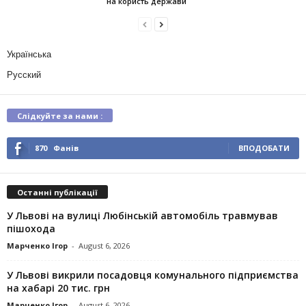
на користь держави
Українська
Русский
Слідкуйте за нами :
870
Фанів
ВПОДОБАТИ
Останні публікації
У Львові на вулиці Любінській автомобіль травмував
пішохода
Марченко Ігор
-
August 6, 2026
У Львові викрили посадовця комунального підприємства
на хабарі 20 тис. грн
Марченко Ігор
-
August 6, 2026