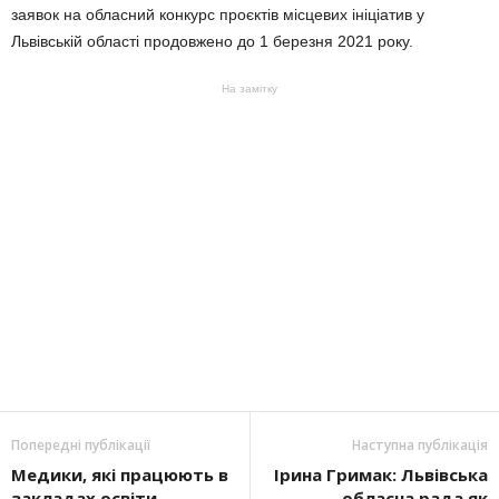
заявок на обласний конкурс проєктів місцевих ініціатив у
Львівській області продовжено до 1 березня 2021 року.
На замітку
Попередні публікації
Наступна публікація
Медики, які працюють в
Ірина Гримак: Львівська
закладах освіти,
обласна рада як