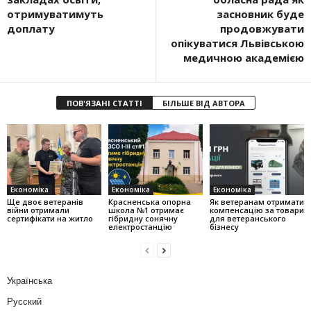
отримуватимуть
засновник буде
доплату
продовжувати
опікуватися Львівською
медичною академією
ПОВ'ЯЗАНІ СТАТТІ
БІЛЬШЕ ВІД АВТОРА
Економіка
Економіка
Економіка
Ще двоє ветеранів
Красненська опорна
Як ветеранам отримати
війни отримали
школа №1 отримає
компенсацію за товари
сертифікати на житло
гібридну сонячну
для ветеранського
електростанцію
бізнесу
Українська
Русский