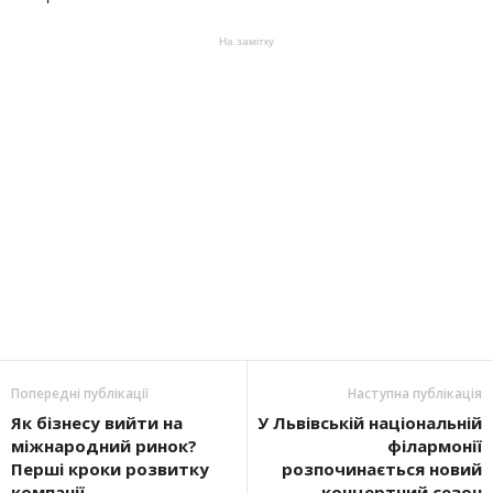
На замітку
Попередні публікації
Наступна публікація
Як бізнесу вийти на
У Львівській національній
міжнародний ринок?
філармонії
Перші кроки розвитку
розпочинається новий
компанії
концертний сезон