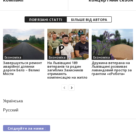
ПОВ'ЯЗАНІ СТАТТІ
БІЛЬШЕ ВІД АВТОРА
Економіка
Економіка
Економіка
Завершується ремонт
На Львівщині 189
Дружина ветерана на
аварійної ділянки
ветеранів та родин
Львівщині розвиває
дороги Белз – Великі
загиблих Захисників
лавандовий простір за
Мости
отримають
грантом «єРобота»
компенсацію на житло
Українська
Русский
Слідкуйте за нами :