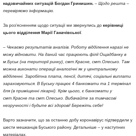
надзвичайних ситуацій Богдан Гринишин.
– Щодо решта –
перевіряємо інформацію.
За роз’ясненням щодо ситуації ми звернулись до
керівниці
цього відділення Марії Ганачівської
.
– Чекаємо результатів аналізів. Роботу відділення наразі не
можу відновити. На даний час працюють філії Ощадбанку в
м.Буськ (на території ринку), смт.Красне, смт.Олесько. Там
можна виконати операції аналогічні як у центральному
відділенні. Заробітна плата, пенсії, дитячі, соціальні виплати
зараховуються. В Буську працює 4 банкомати та 1 термінал
для (в приміщенні лікарні). Крім цього, є банкомати у
смт.Красне та смт.Олесько. Вибачайте за тимчасові
незручності і будьте всі здорові! Бережіть себе!
Варто зазначити, що за останню добу коронавірус підтвердили у
шести мешканців Буського району. Детальніше
–
у наступних
матеріалах.