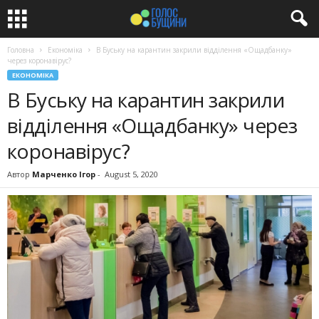
Головна
Економіка
В Буську на карантин закрили відділення «Ощадбанку»
через коронавірус?
ЕКОНОМІКА
В Буську на карантин закрили
відділення «Ощадбанку» через
коронавірус?
Автор
Марченко Ігор
-
August 5, 2020