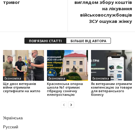
тривог
виглядом збору коштів
на лікування
військовослужбовців
ЗСУ ошукав жінку
ПОВ'ЯЗАНІ СТАТТІ
БІЛЬШЕ ВІД АВТОРА
Економіка
Економіка
Економіка
Ще двоє ветеранів
Красненська опорна
Як ветеранам отримати
війни отримали
школа №1 отримає
компенсацію за товари
сертифікати на житло
гібридну сонячну
для ветеранського
електростанцію
бізнесу
Українська
Русский