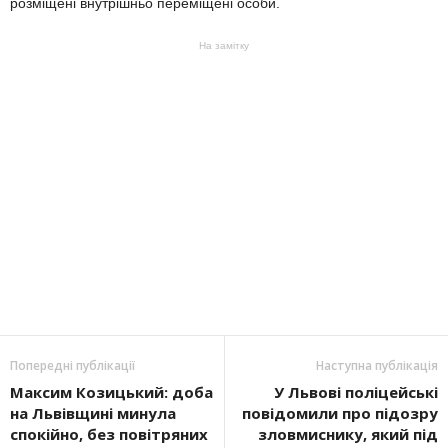
розміщені внутрішньо переміщені особи.
На замітку
Попередні публікації
Наступна публікація
Максим Козицький: доба
У Львові поліцейські
на Львівщині минула
повідомили про підозру
спокійно, без повітряних
зловмиснику, який під