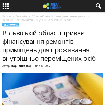
Головна
Економіка
В Львіській області триває фінансування ремонтів
приміщень для проживання внутрішньо переміщених осіб
ЕКОНОМІКА
В Львіській області триває
фінансування ремонтів
приміщень для проживання
внутрішньо переміщених осіб
Автор
Марченко Ігор
-
June 10, 2022