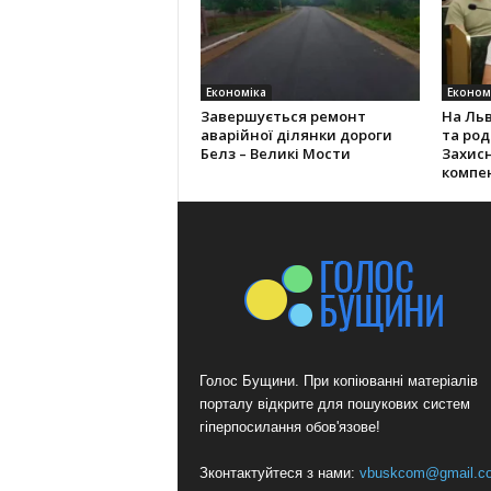
Економіка
Економ
Завершується ремонт
На Льв
аварійної ділянки дороги
та род
Белз – Великі Мости
Захис
компе
Голос Бущини. При копіюванні матеріалів
порталу відкрите для пошукових систем
гіперпосилання обов'язове!
Зконтактуйтеся з нами:
vbuskcom@gmail.c