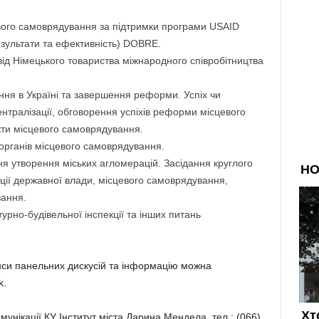
вого самоврядування за підтримки програми USAID
езультати та ефективність) DOBRE.
 від Німецького товариства міжнародного співробітництва
ня в Україні та завершення реформи. Успіх чи
нтралізації, обговорення успіхів реформи місцевого
кти місцевого самоврядування.
рганів місцевого самоврядування.
я утворення міських агломерацій. Засідання круглого
ації державної влади, місцевого самоврядування,
вання.
рно-будівельної інспекції та інших питань
нси панельних дискусій та інформацію можна
k.
унікації КУ Інститут міста Дарина Мендела, тел.: (066)