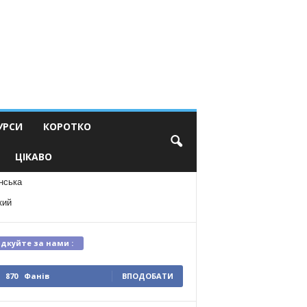
УРСИ
КОРОТКО
ЦІКАВО
нська
кий
ідкуйте за нами :
870
Фанів
ВПОДОБАТИ