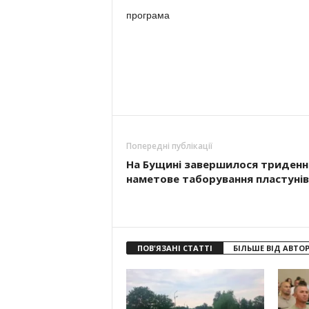
програма
Попередні публікації
На Бущині завершилося триденн
наметове таборування пластунів
ПОВ'ЯЗАНІ СТАТТІ
БІЛЬШЕ ВІД АВТО