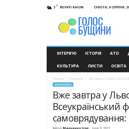
C
BUSKYI RAION
СУБОТА, 8 СЕРПНЯ, 2
3
Голос
Бущини
ІНТЕРВ’Ю
ІСТОРІЯ
АТО
КУЛЬТУРА
ЛИСТИ
ОСВІТА
Головна
Економіка
Вже завтра у Львові стартує
ЕКОНОМІКА
Вже завтра у Льво
Всеукраїнський ф
самоврядування:
Автор
Марченко Ігор
-
June 9, 2021