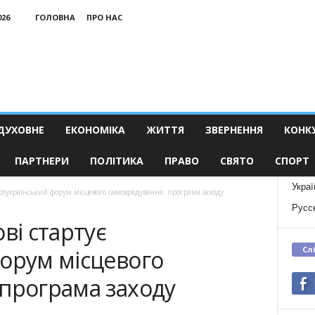
026
ГОЛОВНА
ПРО НАС
ДУХОВНЕ
ЕКОНОМІКА
ЖИТТЯ
ЗВЕРНЕННЯ
КОНК
ПАРТНЕРИ
ПОЛІТИКА
ПРАВО
СВЯТО
СПОРТ
Украї
 Всеукраїнський форум місцевого самоврядування: програма заходу
Русс
ві стартує
Сл
орум місцевого
 програма заходу