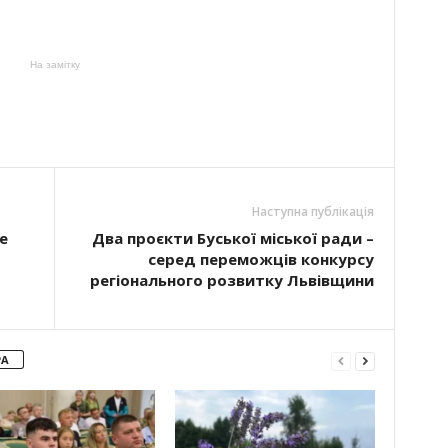
На замітку
Наступна публікація
е
Два проєкти Буської міської ради –
серед переможців конкурсу
регіонального розвитку Львівщини
РА