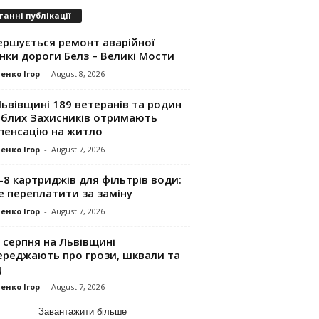
танні публікації
ершується ремонт аварійної
нки дороги Белз – Великі Мости
енко Ігор
-
August 8, 2026
ьвівщині 189 ветеранів та родин
иблих Захисників отримають
пенсацію на житло
енко Ігор
-
August 7, 2026
8 картриджів для фільтрів води:
е переплатити за заміну
енко Ігор
-
August 7, 2026
 серпня на Львівщині
ереджають про грози, шквали та
д
енко Ігор
-
August 7, 2026
Завантажити більше