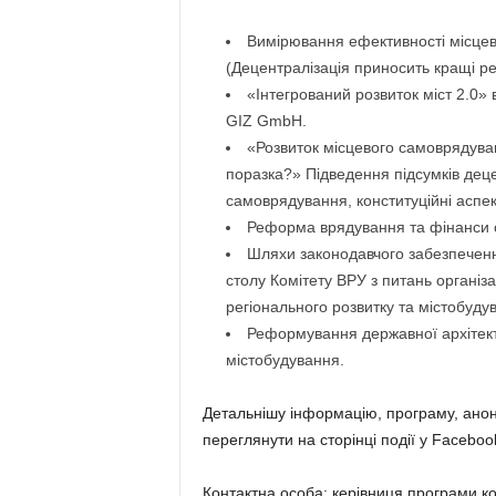
Вимірювання ефективності місце
(Децентралізація приносить кращі р
«Інтегрований розвиток міст 2.0»
GIZ GmbH.
«Розвиток місцевого самоврядуван
поразка?» Підведення підсумків деце
самоврядування, конституційні аспе
Реформа врядування та фінанси о
Шляхи законодавчого забезпеченн
столу Комітету ВРУ з питань організ
регіонального розвитку та містобуду
Реформування державної архітекту
містобудування.
Детальнішу інформацію, програму, ано
переглянути на сторінці події у Faceboo
Контактна особа: керівниця програми ком