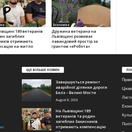
іка
Економіка
івщині 189 ветеранів
Дружина ветерана на
ин загиблих
Львівщині розвиває
ників отримають
лавандовий простір за
нсацію на житло
грантом «єРобота»
ЩЕ БІЛЬШЕ НОВИН
ПО
Прав
Завершується ремонт
аварійної ділянки дороги
Цікав
Белз – Великі Мости
Лист
August 8, 2026
Еконо
На Львівщині 189
Куль
ветеранів та родин
загиблих Захисників
Політ
отримають компенсацію
om
на...