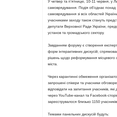
У четвер та п’ятницю, 10-11 червня, у 
самоврядування. Подія об’єднає понад 3
самоврядування зі всіх областей України
учасниками заходу також стануть предст
депутати Верховної Ради України, пред
установ та громадського сектору.
Завданням форуму є створення експертни
форм інтерактивних дискусій, спрямова
рішень щодо реформування місцевого са
міста.
Через карантинні обмеження організат
запрошені спікери та учасники обговоре
відповідати на запитання учасників, як
через YouTube-канал та Facebook-сторінк
зареєструвалося близько 1150 учасників
Темами панельних дискусій будуть: