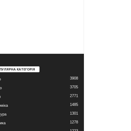
ПУЛЯРНА КАТЕГОРІЯ
3908
о
3705
о
2771
и
1485
міка
1301
тура
1278
ика
1223