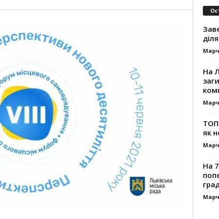
Ос
Зав
діля
Марч
На Л
заг
ком
Марч
ТОП-
як н
Марч
На 7
поп
гра
Марч