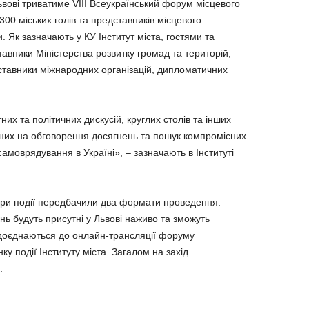
Львові триватиме VIII Всеукраїнський форум місцевого
00 міських голів та представників місцевого
. Як зазначають у КУ Інститут міста, гостями та
авники Міністерства розвитку громад та територій,
ставники міжнародних організацій, дипломатичних
х та політичних дискусій, круглих столів та інших
них на обговорення досягнень та пошук компромісних
моврядування в Україні», – зазначають в Інституті
ори події передбачили два формати проведення:
нь будуть присутні у Львові наживо та зможуть
і доєднаються до онлайн-трансляції форуму
у події Інституту міста. Загалом на захід
.