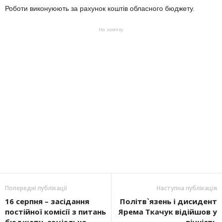
Роботи виконуюють за рахунок коштів обласного бюджету.
На замітку
Попередні публікації
Наступна публікація
16 серпня – засідання
Політв`язень і дисидент
постійної комісії з питань
Ярема Ткачук відійшов у