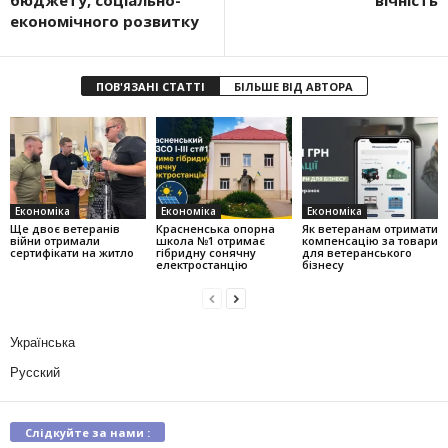
бюджету, соціально-
вічність
економічного розвитку
ПОВ'ЯЗАНІ СТАТТІ
БІЛЬШЕ ВІД АВТОРА
Економіка
Економіка
Економіка
Ще двоє ветеранів
Красненська опорна
Як ветеранам отримати
війни отримали
школа №1 отримає
компенсацію за товари
сертифікати на житло
гібридну сонячну
для ветеранського
електростанцію
бізнесу
Українська
Русский
Слідкуйте за нами :