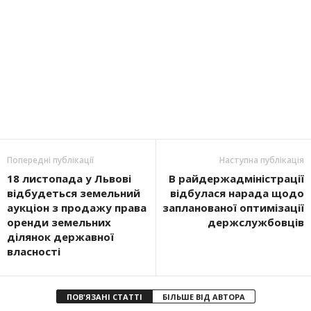
Попередні публікації
Наступна публікація
18 листопада у Львові
В райдержадміністрації
відбудеться земельний
відбулася нарада щодо
аукціон з продажу права
запланованої оптимізації
оренди земельних
держслужбовців
ділянок державної
власності
ПОВ'ЯЗАНІ СТАТТІ
БІЛЬШЕ ВІД АВТОРА