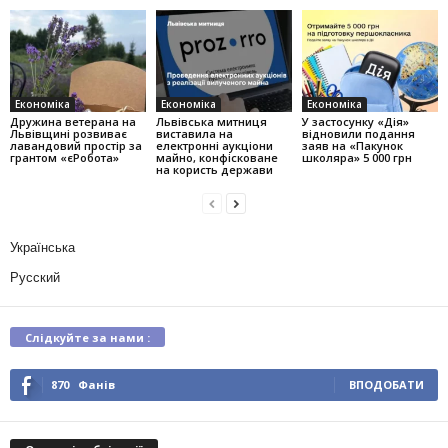
Економіка
Економіка
Економіка
Дружина ветерана на
Львівська митниця
У застосунку «Дія»
Львівщині розвиває
виставила на
відновили подання
лавандовий простір за
електронні аукціони
заяв на «Пакунок
грантом «єРобота»
майно, конфісковане
школяра» 5 000 грн
на користь держави
Українська
Русский
Слідкуйте за нами :
870
Фанів
ВПОДОБАТИ