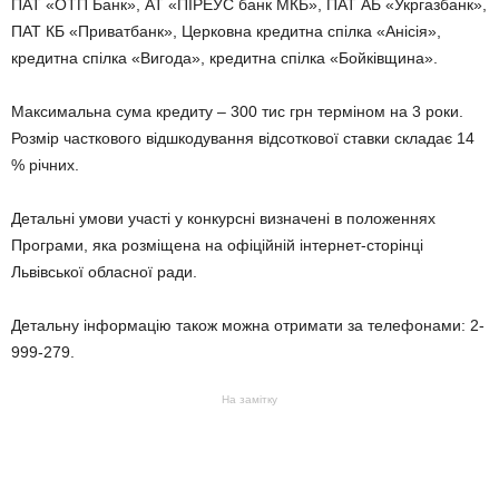
ПАТ «ОТП Банк», АТ «ПІРЕУС банк МКБ», ПАТ АБ «Укргазбанк»,
ПАТ КБ «Приватбанк», Церковна кредитна спілка «Анісія»,
кредитна спілка «Вигода», кредитна спілка «Бойківщина».
Максимальна сума кредиту – 300 тис грн терміном на 3 роки.
Розмір часткового відшкодування відсоткової ставки складає 14
% річних.
Детальні умови участі у конкурсні визначені в положеннях
Програми, яка розміщена на офіційній інтернет-сторінці
Львівської обласної ради.
Детальну інформацію також можна отримати за телефонами: 2-
999-279.
На замітку