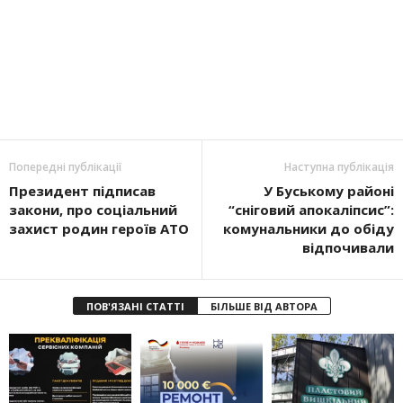
Попередні публікації
Наступна публікація
Президент підписав
У Буському районі
закони, про соціальний
“сніговий апокаліпсис”:
захист родин героїв АТО
комунальники до обіду
відпочивали
ПОВ'ЯЗАНІ СТАТТІ
БІЛЬШЕ ВІД АВТОРА