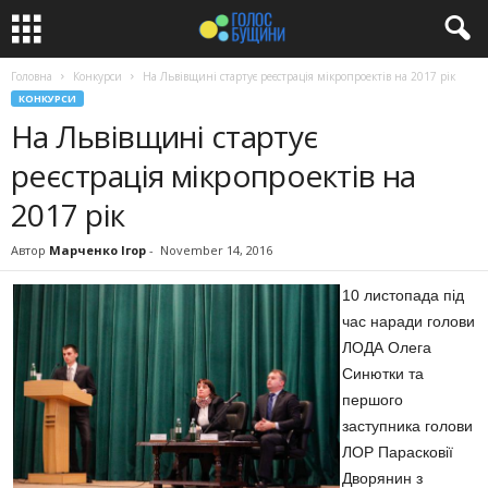
Головна
Конкурси
На Львівщині стартує реєстрація мікропроектів на 2017 рік
КОНКУРСИ
На Львівщині стартує
реєстрація мікропроектів на
2017 рік
Автор
Марченко Ігор
-
November 14, 2016
10 листопада під
час наради голови
ЛОДА Олега
Синютки та
першого
заступника голови
ЛОР Парасковії
Дворянин з