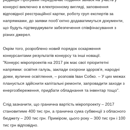
конкурсі виключно в електронному вигляді, заповнення
відповідної реєстраційної картки, роботу груп експертів за
напрямками, до заявки пооб`єктно додаватимуться документи,
що будуть підтверджувати забезпечення співфінасування з
різних джерел.
Окрім того, розроблено новий порядок оскарження
конкурсантами результатів конкурсу та інші новації.
"Конкурс мікропроектів на 2017 рік має свої пріоритетні
напрямки: освітня галузь, заклади охорони здоров’я, народні
доми, вуличне освітлення, – розповів Іван Собко. – У цих межах
планується здійснити капітальні ремонти, запровадити заходи з
енергозбереження, придбати обладнання та інвентар тощо".
Слід зазначити, що гранична вартість мікропроекту – 2017
становитиме 400 тис грн, а гранична сума субвенції з обласного
бюджету – 200 тис грн. Приміром, цього року – 300 тис грн і 100
тис грн відповідно.