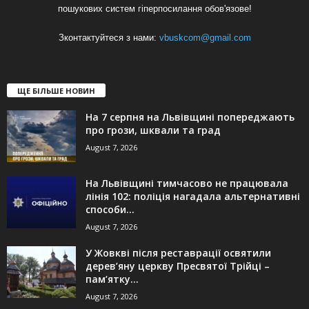
пошукових систем гіперпосилання обов'язове!
Зконтактуйтеся з нами:
vbuskcom@gmail.com
ЩЕ БІЛЬШЕ НОВИН
На 7 серпня на Львівщині попереджають
про грози, шквали та град
August 7, 2026
На Львівщині тимчасово не працювала
лінія 102: поліція нагадала альтернативні
способи...
August 7, 2026
У Жовкві після реставрації освятили
дерев’яну церкву Пресвятої Трійці –
пам’ятку...
August 7, 2026