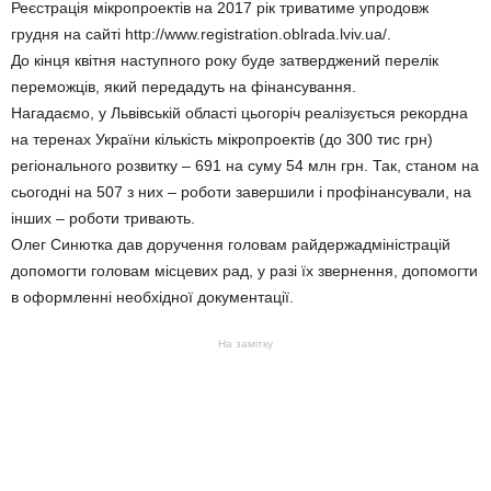
Реєстрація мікропроектів на 2017 рік триватиме упродовж
грудня на сайті http://www.registration.oblrada.lviv.ua/.
До кінця квітня наступного року буде затверджений перелік
переможців, який передадуть на фінансування.
Нагадаємо, у Львівській області цьогоріч реалізується рекордна
на теренах України кількість мікропроектів (до 300 тис грн)
регіонального розвитку – 691 на суму 54 млн грн. Так, станом на
сьогодні на 507 з них – роботи завершили і профінансували, на
інших – роботи тривають.
Олег Синютка дав доручення головам райдержадміністрацій
допомогти головам місцевих рад, у разі їх звернення, допомогти
в оформленні необхідної документації.
На замітку