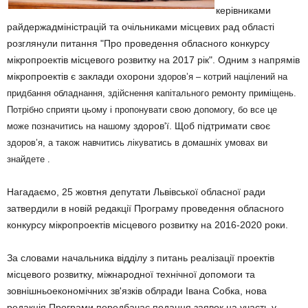
керівниками
райдержадміністрацій та очільниками місцевих рад області
розглянули питання "Про проведення обласного конкурсу
мікропроектів місцевого розвитку на 2017 рік". Одним з напрямів
мікропроектів є заклади охорони
здоров’я – котрий націлений на
придбання обладнання, здійснення капітального ремонту приміщень.
Потрібно сприяти цьому і пропонувати свою допомогу, бо все це
здоров'ї. Щоб підтримати своє
може позначитись на нашому
здоров’я, а також навчитись лікуватись в домашніх умовах ви
знайдете
.
Нагадаємо, 25 жовтня депутати Львівської обласної ради
затвердили в новій редакції Програму проведення обласного
конкурсу мікропроектів місцевого розвитку на 2016-2020 роки.
За словами начальника відділу з питань реалізації проектів
місцевого розвитку, міжнародної технічної допомоги та
зовнішньоекономічних зв'язків облради Івана Собка, нова
редакція Програми передбачає подання заявок на участь у