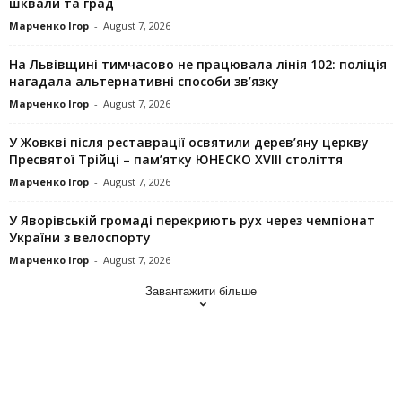
шквали та град
Марченко Ігор
-
August 7, 2026
На Львівщині тимчасово не працювала лінія 102: поліція
нагадала альтернативні способи зв’язку
Марченко Ігор
-
August 7, 2026
У Жовкві після реставрації освятили дерев’яну церкву
Пресвятої Трійці – пам’ятку ЮНЕСКО XVIII століття
Марченко Ігор
-
August 7, 2026
У Яворівській громаді перекриють рух через чемпіонат
України з велоспорту
Марченко Ігор
-
August 7, 2026
Завантажити більше