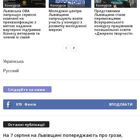
Конкурси
Конкурси
Конкурси
Львівська ОВА
Молодіжні центри
Представники
запрошує сервісні
Львівщини
Львівщини стали
компанії на
запрошують взяти
переможцями
прекваліфікацію з
участь у конкурсі з
Всеукраїнського
метою надання
розвитку молодіжної
конкурсу працівників
ваучерної підтримки
мережі
позашкільної освіти
бізнесу ветеранів та
«Джерело творчості»
членів їх сімей
Українська
Русский
Слідкуйте за нами :
870
Фанів
ВПОДОБАТИ
Останні публікації
На 7 серпня на Львівщині попереджають про грози,