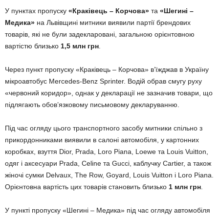
У пунктах пропуску
«Краківець – Корчова»
та
«Шегині –
Медика»
на Львівщині митники виявили партії брендових
товарів, які не були задекларовані, загальною орієнтовною
вартістю близько
1,5 млн грн
.
Через пункт пропуску «Краківець – Корчова» в’їжджав в Україну
мікроавтобус Mercedes-Benz Sprinter. Водій обрав смугу руху
«червоний коридор», однак у декларації не зазначив товари, що
підлягають обов’язковому письмовому декларуванню.
Під час огляду цього транспортного засобу митники спільно з
прикордонниками виявили в салоні автомобіля, у картонних
коробках, взуття Dior, Prada, Loro Piana, Loewe та Louis Vuitton,
одяг і аксесуари Prada, Celine та Gucci, каблучку Cartier, а також
жіночі сумки Delvaux, The Row, Goyard, Louis Vuitton і Loro Piana.
Орієнтовна вартість цих товарів становить близько
1 млн грн
.
У пункті пропуску «Шегині – Медика» під час огляду автомобіля