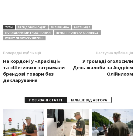
ТЕГИ
БРЕНДОВИЙ ОДЯГ
ЛЬВІВЩИНА
МИТНИЦЯ
ПОРУШЕННЯ МИТНИХ ПРАВИЛ
ПУНКТ ПРОПУСКУ КРАКІВЕЦЬ
ПУНКТ ПРОПУСКУ ШЕГИНІ
Попередні публікації
Наступна публікація
На кордоні у «Краківці»
У громаді оголосили
та «Шегинях» затримали
День жалоби за Андрієм
брендові товари без
Олійником
декларування
ПОВ'ЯЗАНІ СТАТТІ
БІЛЬШЕ ВІД АВТОРА