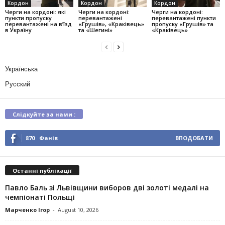
Кордон
Кордон
Кордон
Черги на кордоні: які
Черги на кордоні:
Черги на кордоні:
пункти пропуску
перевантажені
перевантажені пункти
перевантажені на в’їзд
«Грушів», «Краківець»
пропуску «Грушів» та
в Україну
та «Шегині»
«Краківець»
Українська
Русский
Слідкуйте за нами :
870
Фанів
ВПОДОБАТИ
Останні публікації
Павло Баль зі Львівщини виборов дві золоті медалі на
чемпіонаті Польщі
Марченко Ігор
-
August 10, 2026