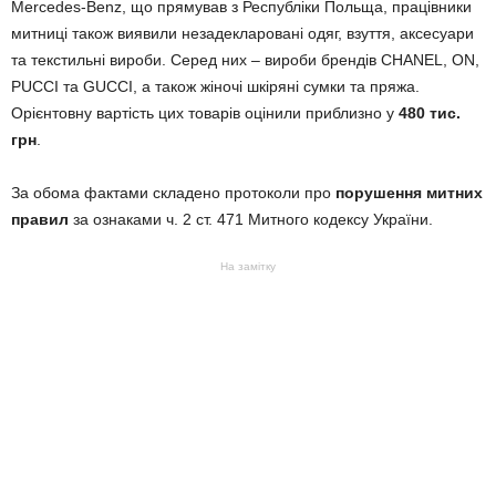
Mercedes-Benz, що прямував з Республіки Польща, працівники
митниці також виявили незадекларовані одяг, взуття, аксесуари
та текстильні вироби. Серед них – вироби брендів CHANEL, ON,
PUCCI та GUCCI, а також жіночі шкіряні сумки та пряжа.
Орієнтовну вартість цих товарів оцінили приблизно у
480 тис.
грн
.
За обома фактами складено протоколи про
порушення митних
правил
за ознаками ч. 2 ст. 471 Митного кодексу України.
На замітку