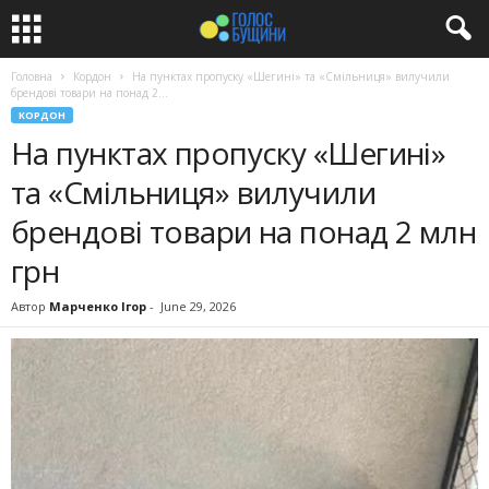
Головна
Кордон
На пунктах пропуску «Шегині» та «Смільниця» вилучили
брендові товари на понад 2...
КОРДОН
На пунктах пропуску «Шегині»
та «Смільниця» вилучили
брендові товари на понад 2 млн
грн
Автор
Марченко Ігор
-
June 29, 2026