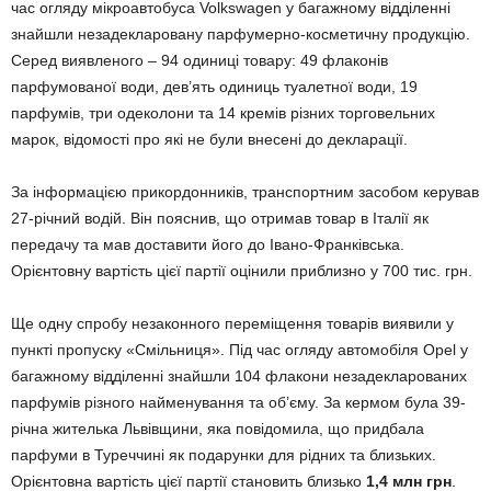
час огляду мікроавтобуса Volkswagen у багажному відділенні
знайшли незадекларовану парфумерно-косметичну продукцію.
Серед виявленого – 94 одиниці товару: 49 флаконів
парфумованої води, дев’ять одиниць туалетної води, 19
парфумів, три одеколони та 14 кремів різних торговельних
марок, відомості про які не були внесені до декларації.
За інформацією прикордонників, транспортним засобом керував
27-річний водій. Він пояснив, що отримав товар в Італії як
передачу та мав доставити його до Івано-Франківська.
Орієнтовну вартість цієї партії оцінили приблизно у 700 тис. грн.
Ще одну спробу незаконного переміщення товарів виявили у
пункті пропуску «Смільниця». Під час огляду автомобіля Opel у
багажному відділенні знайшли 104 флакони незадекларованих
парфумів різного найменування та об’єму. За кермом була 39-
річна жителька Львівщини, яка повідомила, що придбала
парфуми в Туреччині як подарунки для рідних та близьких.
Орієнтовна вартість цієї партії становить близько
1,4 млн грн
.