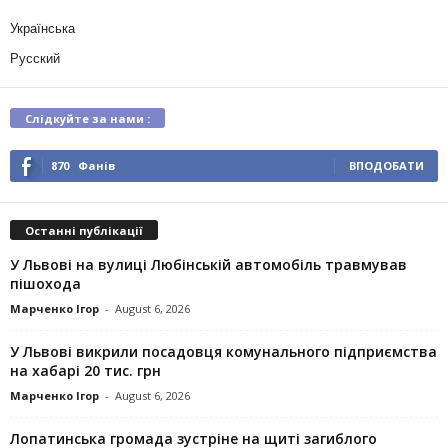
Українська
Русский
Слідкуйте за нами :
870
Фанів
ВПОДОБАТИ
Останні публікації
У Львові на вулиці Любінській автомобіль травмував
пішохода
Марченко Ігор
-
August 6, 2026
У Львові викрили посадовця комунального підприємства
на хабарі 20 тис. грн
Марченко Ігор
-
August 6, 2026
Лопатинська громада зустріне на щиті загиблого