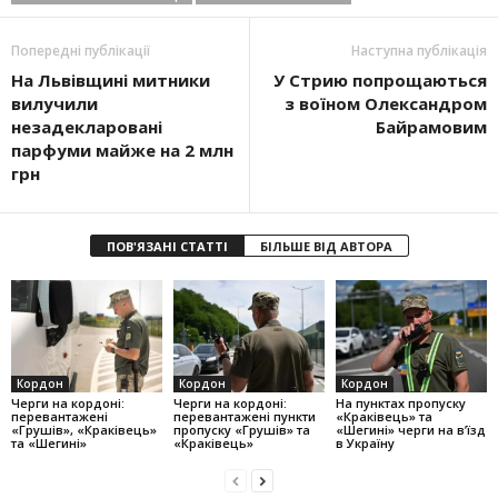
Попередні публікації
Наступна публікація
На Львівщині митники
У Стрию попрощаються
вилучили
з воїном Олександром
незадекларовані
Байрамовим
парфуми майже на 2 млн
грн
ПОВ'ЯЗАНІ СТАТТІ
БІЛЬШЕ ВІД АВТОРА
Кордон
Кордон
Кордон
Черги на кордоні:
Черги на кордоні:
На пунктах пропуску
перевантажені
перевантажені пункти
«Краківець» та
«Грушів», «Краківець»
пропуску «Грушів» та
«Шегині» черги на в’їзд
та «Шегині»
«Краківець»
в Україну