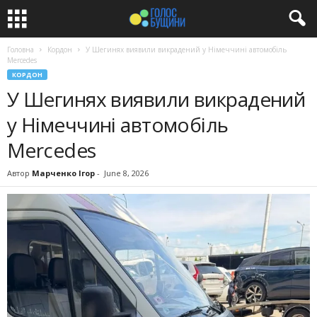
Головна
Кордон
У Шегинях виявили викрадений у Німеччині автомобіль
Mercedes
КОРДОН
У Шегинях виявили викрадений
у Німеччині автомобіль
Mercedes
Автор
Марченко Ігор
-
June 8, 2026