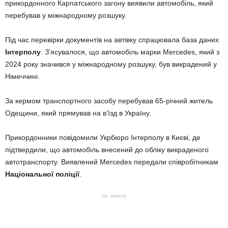
прикордонного Карпатського загону виявили автомобіль, який
перебував у міжнародному розшуку.
Під час перевірки документів на автівку спрацювала база даних
Інтерполу
. З’ясувалося, що автомобіль марки Mercedes, який з
2024 року значився у міжнародному розшуку, був викрадений у
Німеччині.
За кермом транспортного засобу перебував 65-річний житель
Одещини, який прямував на в’їзд в Україну.
Прикордонники повідомили Укрбюро Інтерполу в Києві, де
підтвердили, що автомобіль внесений до обліку викраденого
автотранспорту. Виявлений Mercedes передали співробітникам
Національної поліції
.
На замітку