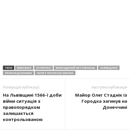
ТЕГИ
MERCEDES
ІНТЕРПОЛ
ВИКРАДЕНИЙ АВТОМОБІЛЬ
ЛЬВІВЩИНА
ПРИКОРДОННИКИ
ПУНКТ ПРОПУСКУ ШЕГИНІ
Попередні публікації
Наступна публікація
На Львівщині 1566-ї доби
Майор Олег Стаднік із
війни ситуація з
Городка загинув на
правопорядком
Донеччині
залишається
контрольованою