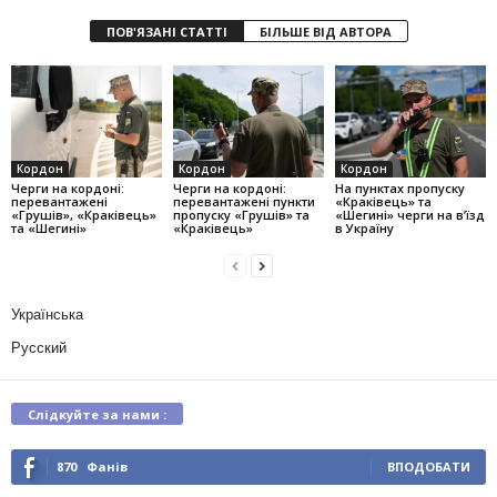
ПОВ'ЯЗАНІ СТАТТІ
БІЛЬШЕ ВІД АВТОРА
Кордон
Кордон
Кордон
Черги на кордоні:
Черги на кордоні:
На пунктах пропуску
перевантажені
перевантажені пункти
«Краківець» та
«Грушів», «Краківець»
пропуску «Грушів» та
«Шегині» черги на в’їзд
та «Шегині»
«Краківець»
в Україну
Українська
Русский
Слідкуйте за нами :
870
Фанів
ВПОДОБАТИ