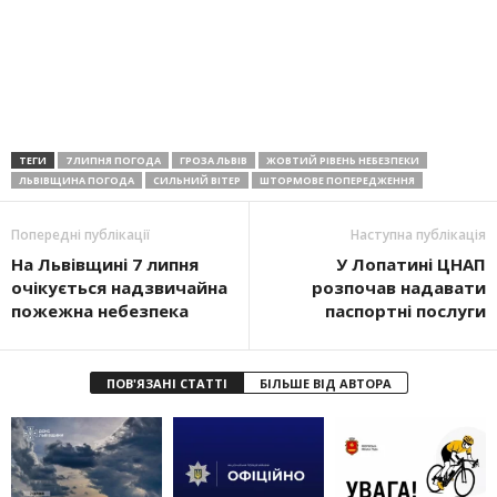
ТЕГИ
7 ЛИПНЯ ПОГОДА
ГРОЗА ЛЬВІВ
ЖОВТИЙ РІВЕНЬ НЕБЕЗПЕКИ
ЛЬВІВЩИНА ПОГОДА
СИЛЬНИЙ ВІТЕР
ШТОРМОВЕ ПОПЕРЕДЖЕННЯ
Попередні публікації
Наступна публікація
На Львівщині 7 липня
У Лопатині ЦНАП
очікується надзвичайна
розпочав надавати
пожежна небезпека
паспортні послуги
ПОВ'ЯЗАНІ СТАТТІ
БІЛЬШЕ ВІД АВТОРА