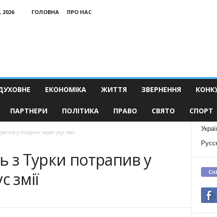
 2026
ГОЛОВНА
ПРО НАС
ДУХОВНЕ
ЕКОНОМІКА
ЖИТТЯ
ЗВЕРНЕННЯ
КОНК
ПАРТНЕРИ
ПОЛІТИКА
ПРАВО
СВЯТО
СПОРТ
Украї
рапив у лікарню через укус змії
Русс
ь з Турки потрапив у
Сл
с змії