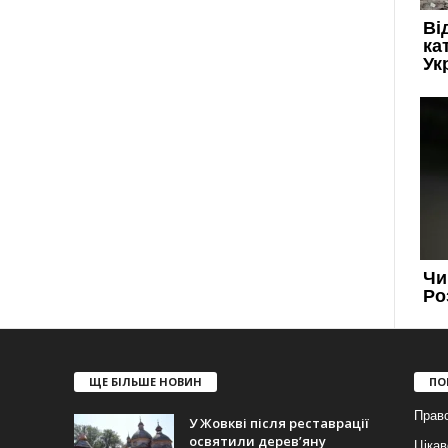
ЩЕ БІЛЬШЕ НОВИН
ПО
Прав
У Жовкві після реставрації
освятили дерев’яну
Цікав