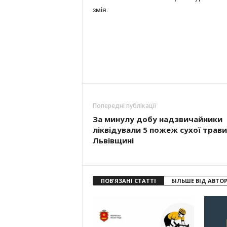
змія.
Попередні публікації
За минулу добу надзвичайники
ліквідували 5 пожеж сухої трави
Львівщині
ПОВ'ЯЗАНІ СТАТТІ
БІЛЬШЕ ВІД АВТО