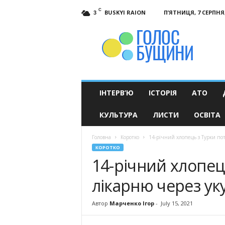
C
BUSKYI RAION
П’ЯТНИЦЯ, 7 СЕРПНЯ,
3
Голос
Бущини
ІНТЕРВ’Ю
ІСТОРІЯ
АТО
КУЛЬТУРА
ЛИСТИ
ОСВІТА
Головна
Коротко
14-річний хлопець з Турки пот
КОРОТКО
14-річний хлопец
лікарню через уку
Автор
Марченко Ігор
-
July 15, 2021