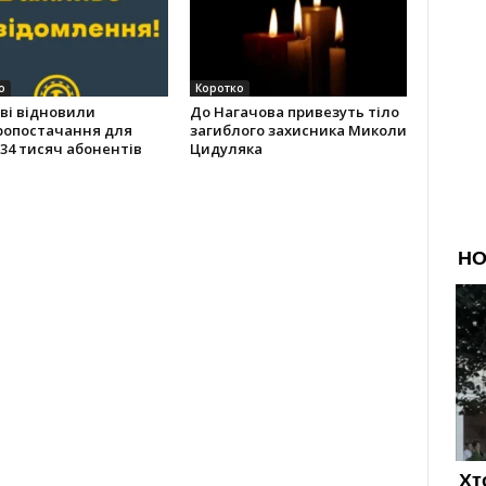
о
Коротко
ві відновили
До Нагачова привезуть тіло
ропостачання для
загиблого захисника Миколи
34 тисяч абонентів
Цидуляка