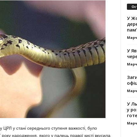
Ос
У Жо
дере
пам’
Марч
У Яв
чере
Марч
Заг
офі
Марч
У Л
у ро
гот
Марч
ку ЦРЛ у стані середнього ступеня важкості, було
 року народження, якого у палець правої кисті вкусила