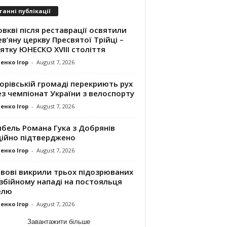
танні публікації
вкві після реставрації освятили
в’яну церкву Пресвятої Трійці –
ятку ЮНЕСКО XVIII століття
енко Ігор
-
August 7, 2026
орівській громаді перекриють рух
з чемпіонат України з велоспорту
енко Ігор
-
August 7, 2026
ибель Романа Гука з Добрянів
ційно підтверджено
енко Ігор
-
August 7, 2026
ьвові викрили трьох підозрюваних
збійному нападі на постояльця
елю
енко Ігор
-
August 7, 2026
Завантажити більше