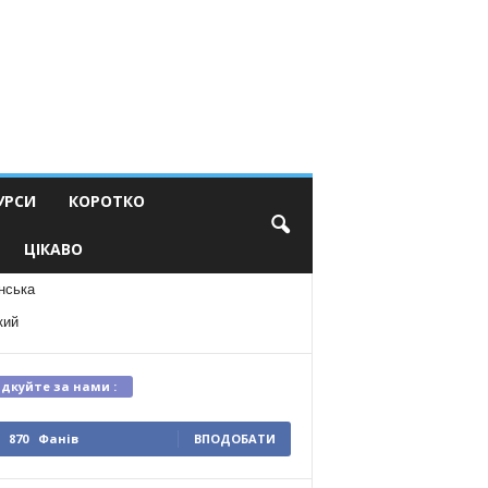
УРСИ
КОРОТКО
ЦІКАВО
нська
кий
ідкуйте за нами :
870
Фанів
ВПОДОБАТИ