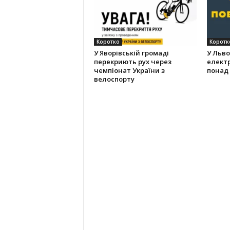
Коротко
Коротк
У Яворівській громаді
У Льво
перекриють рух через
елект
чемпіонат України з
понад 
велоспорту