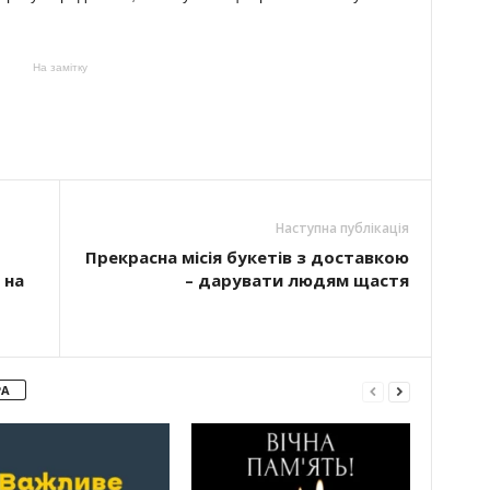
На замітку
Наступна публікація
Прекрасна місія букетів з доставкою
 на
– дарувати людям щастя
РА