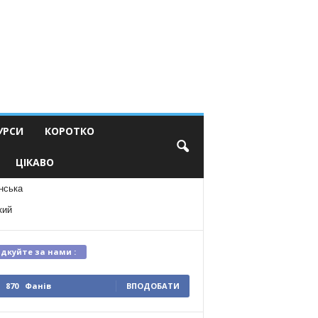
УРСИ
КОРОТКО
ЦІКАВО
нська
кий
ідкуйте за нами :
870
Фанів
ВПОДОБАТИ