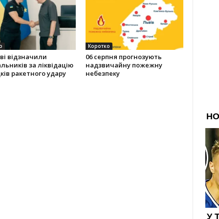
о
Коротко
ві відзначили
06 серпня прогнозують
льників за ліквідацію
надзвичайну пожежну
ків ракетного удару
небезпеку