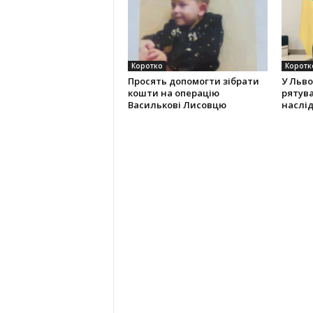
Коротко
Коротк
Просять допомогти зібрати
У Льво
кошти на операцію
рятува
Василькові Лисовцю
наслід