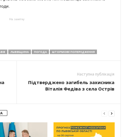
годи.
На замітку
ВІВ
ЛЬВІВЩИНА
ПОГОДА
ШТОРМОВЕ ПОПЕРЕДЖЕННЯ
Наступна публікація
на
Підтверджено загибель захисника
Віталія Федіва з села Острів
РА