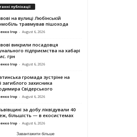
танні публікації
вові на вулиці Любінській
омобіль травмував пішохода
енко Ігор
-
August 6, 2026
ьвові викрили посадовця
унального підприємства на хабарі
ис. грн
енко Ігор
-
August 6, 2026
атинська громада зустріне на
і загиблого захисника
одимира Свідерського
енко Ігор
-
August 6, 2026
ьвівщині за добу ліквідували 40
еж, більшість — в екосистемах
енко Ігор
-
August 6, 2026
Завантажити більше