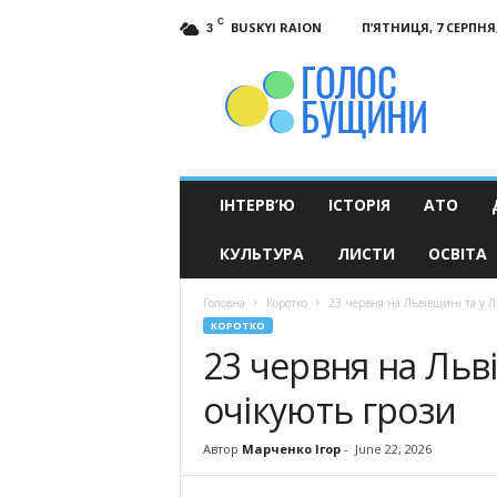
C
BUSKYI RAION
П’ЯТНИЦЯ, 7 СЕРПНЯ,
3
Голос
Бущини
ІНТЕРВ’Ю
ІСТОРІЯ
АТО
КУЛЬТУРА
ЛИСТИ
ОСВІТА
Головна
Коротко
23 червня на Львівщині та у Л
КОРОТКО
23 червня на Льві
очікують грози
Автор
Марченко Ігор
-
June 22, 2026