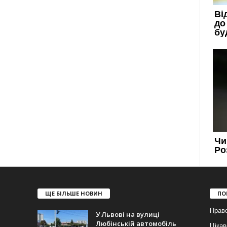
ЩЕ БІЛЬШЕ НОВИН
ПО
Прав
У Львові на вулиці
Любінській автомобіль
Цікав