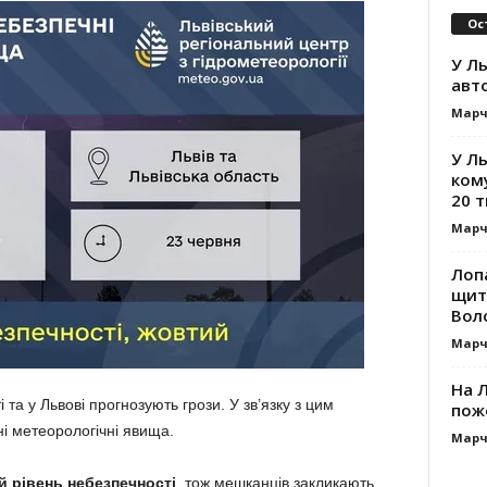
Ос
У Ль
авт
Марч
У Л
ком
20 т
Марч
Лоп
щит
Вол
Марч
На Л
і та у Львові прогнозують грози. У зв’язку з цим
пож
і метеорологічні явища.
Марч
 рівень небезпечності
, тож мешканців закликають