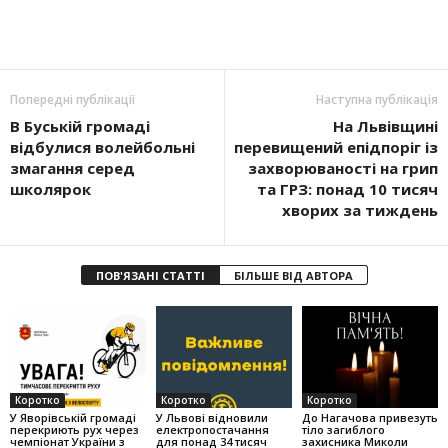
Попередні публікації
Наступна публікація
В Буській громаді
На Львівщині
відбулися волейбольні
перевищений епідпоріг із
змагання серед
захворюваності на грип
школярок
та ГРЗ: понад 10 тисяч
хворих за тиждень
ПОВ'ЯЗАНІ СТАТТІ
БІЛЬШЕ ВІД АВТОРА
Коротко
Коротко
Коротко
У Яворівській громаді
У Львові відновили
До Нагачова привезуть
перекриють рух через
електропостачання
тіло загиблого
чемпіонат України з
для понад 34 тисяч
захисника Миколи