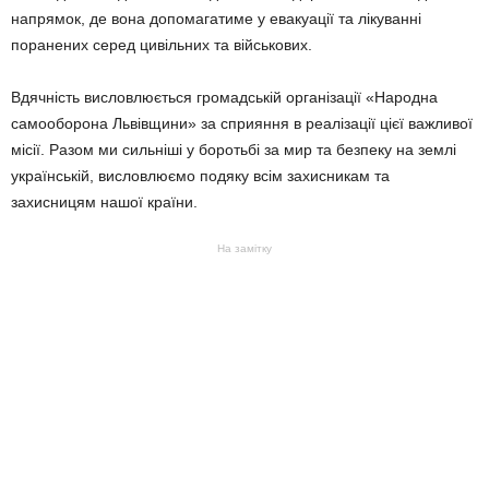
напрямок, де вона допомагатиме у евакуації та лікуванні
поранених серед цивільних та військових.
Вдячність висловлюється громадській організації «Народна
самооборона Львівщини» за сприяння в реалізації цієї важливої
місії. Разом ми сильніші у боротьбі за мир та безпеку на землі
українській, висловлюємо подяку всім захисникам та
захисницям нашої країни.
На замітку