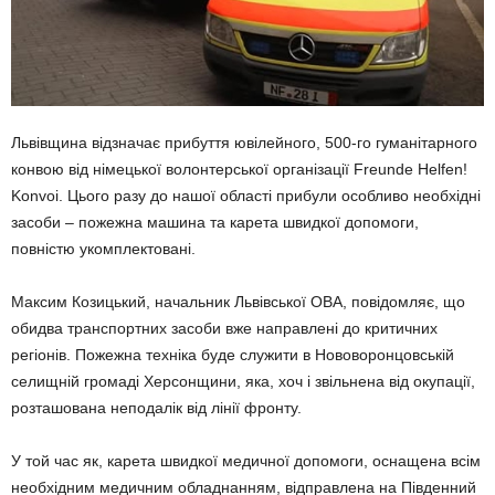
Львівщина відзначає прибуття ювілейного, 500-го гуманітарного
конвою від німецької волонтерської організації Freunde Helfen!
Konvoi. Цього разу до нашої області прибули особливо необхідні
засоби – пожежна машина та карета швидкої допомоги,
повністю укомплектовані.
Максим Козицький, начальник Львівської ОВА, повідомляє, що
обидва транспортних засоби вже направлені до критичних
регіонів. Пожежна техніка буде служити в Нововоронцовській
селищній громаді Херсонщини, яка, хоч і звільнена від окупації,
розташована неподалік від лінії фронту.
У той час як, карета швидкої медичної допомоги, оснащена всім
необхідним медичним обладнанням, відправлена на Південний