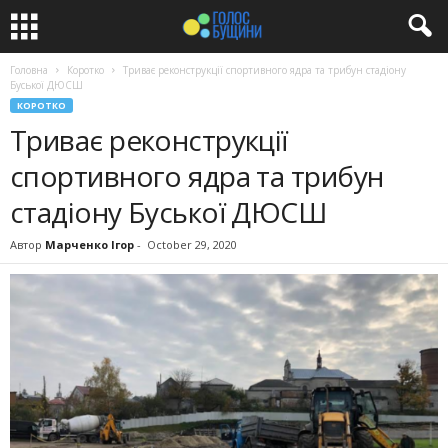
Головна
Коротко
Триває реконструкції спортивного ядра та трибун стадіону
Буської ДЮСШ
КОРОТКО
Триває реконструкції
спортивного ядра та трибун
стадіону Буської ДЮСШ
Автор
Марченко Ігор
-
October 29, 2020