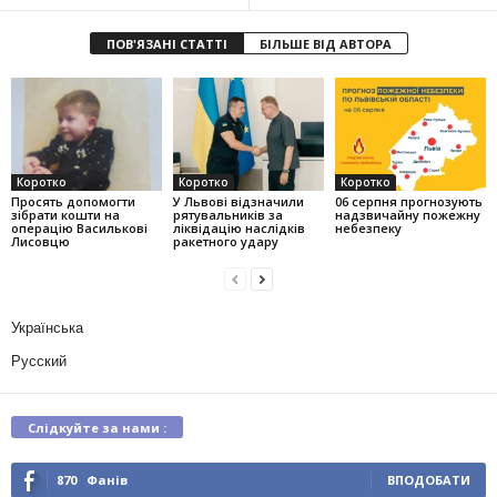
ПОВ'ЯЗАНІ СТАТТІ
БІЛЬШЕ ВІД АВТОРА
Коротко
Коротко
Коротко
Просять допомогти
У Львові відзначили
06 серпня прогнозують
зібрати кошти на
рятувальників за
надзвичайну пожежну
операцію Василькові
ліквідацію наслідків
небезпеку
Лисовцю
ракетного удару
Українська
Русский
Слідкуйте за нами :
870
Фанів
ВПОДОБАТИ