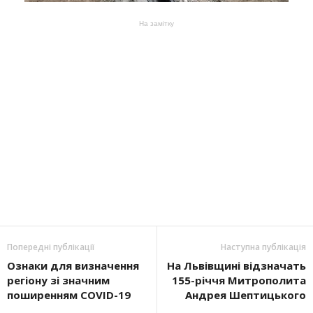
На замітку
Попередні публікації
Наступна публікація
Ознаки для визначення
На Львівщині відзначать
регіону зі значним
155-річчя Митрополита
поширенням COVID-19
Андрея Шептицького