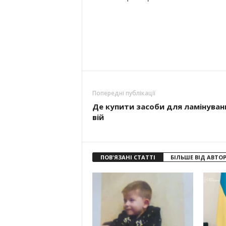
Попередні публікації
Де купити засоби для ламінуван
вій
ПОВ'ЯЗАНІ СТАТТІ
БІЛЬШЕ ВІД АВТО