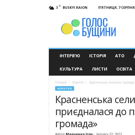
C
BUSKYI RAION
П’ЯТНИЦЯ, 7 СЕРПНЯ,
3
Голос
Бущини
ІНТЕРВ’Ю
ІСТОРІЯ
АТО
КУЛЬТУРА
ЛИСТИ
ОСВІТА
Головна
Коротко
Красненська селищна громада
КОРОТКО
Красненська сел
приєдналася до 
громада»
Автор
Марченко Ігор
-
January 22, 2021