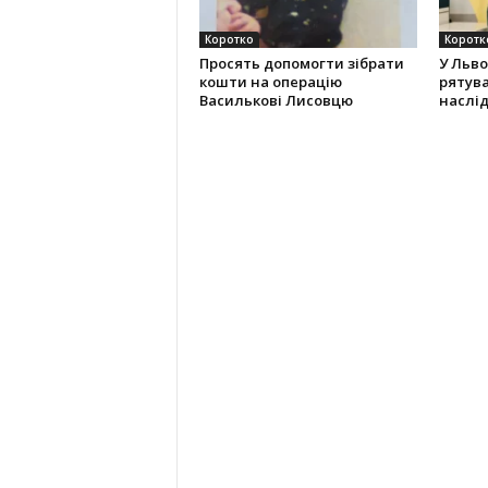
Коротко
Коротк
Просять допомогти зібрати
У Льво
кошти на операцію
рятува
Василькові Лисовцю
наслід