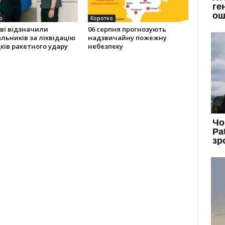
о
Коротко
ві відзначили
06 серпня прогнозують
льників за ліквідацію
надзвичайну пожежну
ків ракетного удару
небезпеку