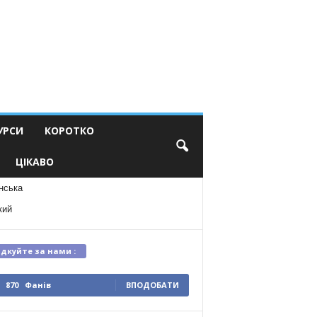
УРСИ
КОРОТКО
ЦІКАВО
нська
кий
ідкуйте за нами :
870
Фанів
ВПОДОБАТИ