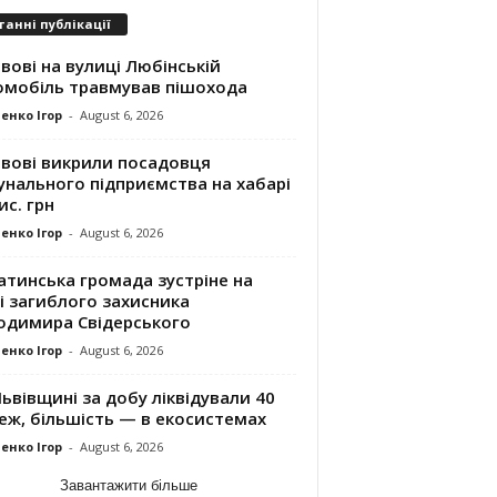
танні публікації
вові на вулиці Любінській
омобіль травмував пішохода
енко Ігор
-
August 6, 2026
ьвові викрили посадовця
унального підприємства на хабарі
ис. грн
енко Ігор
-
August 6, 2026
атинська громада зустріне на
і загиблого захисника
одимира Свідерського
енко Ігор
-
August 6, 2026
ьвівщині за добу ліквідували 40
еж, більшість — в екосистемах
енко Ігор
-
August 6, 2026
Завантажити більше