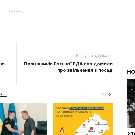
На замітку
Наступна публікація
ня
Працівників Буської РДА повідомили
про звільнення з посад
РА