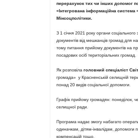
перерахунок тих чи інших допомог 
«Інтегрована інформаційна система 
Мінсоцполітики.
З 1 січня 2021 року органи соціальног
документів від мешканців громад для на
тому питання прийому документів на п
посадових осіб територіальних громад.
Як розповіла
головний спеціаліст Сві
громада» у Красненській селищній тери
понад 20 видів соціальної допомоги.
Графік прийому громадян: понеділок, че
селищної ради.
Програма надає змогу набагато опера
одиначкам, дітям-інвалідам, допомоги 
компенсацій тощо.