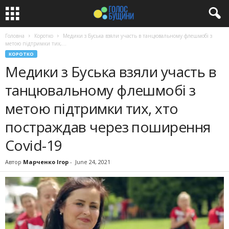
Головна
Коротко
Медики з Буська взяли участь в танцювальному флешмобі з
метою підтримки тих,...
КОРОТКО
Медики з Буська взяли участь в
танцювальному флешмобі з
метою підтримки тих, хто
постраждав через поширення
Covid-19
Автор
Марченко Ігор
-
June 24, 2021