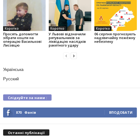
Коротко
Коротко
Коротко
Просять допомогти
У Львові відзначили
06 серпня прогнозують
зібрати кошти на
рятувальників за
надзвичайну пожежну
операцію Василькові
ліквідацію наслідків
небезпеку
Лисовцю
ракетного удару
Українська
Русский
Слідкуйте за нами :
870
Фанів
ВПОДОБАТИ
Останні публікації