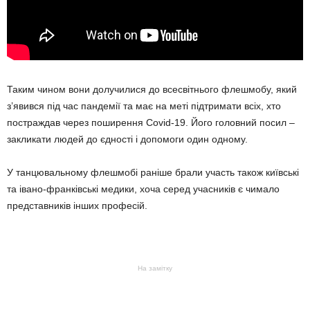
Таким чином вони долучилися до всесвітнього флешмобу, який
з’явився під час пандемії та має на меті підтримати всіх, хто
постраждав через поширення Covid-19. Його головний посил –
закликати людей до єдності і допомоги один одному.
У танцювальному флешмобі раніше брали участь також київські
та івано-франківські медики, хоча серед учасників є чимало
представників інших професій.
На замітку