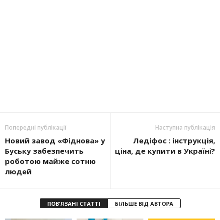
Попередні публікації
Наступна публікація
Новий завод «Фіднова» у
Ледіфос : інструкція,
Буську забезпечить
ціна, де купити в Україні?
роботою майже сотню
людей
ПОВ'ЯЗАНІ СТАТТІ
БІЛЬШЕ ВІД АВТОРА