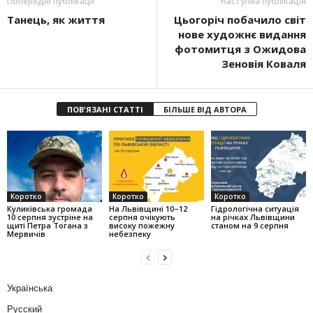
Попередні публікації
Наступна публікація
Танець, як життя
Цьогоріч побачило світ
нове художнє видання
фотомитця з Ожидова
Зеновія Коваля
ПОВ'ЯЗАНІ СТАТТІ
БІЛЬШЕ ВІД АВТОРА
Коротко
Коротко
Коротко
Куликівська громада
На Львівщині 10–12
Гідрологічна ситуація
10 серпня зустріне на
серпня очікують
на річках Львівщини
щиті Петра Тогана з
високу пожежну
станом на 9 серпня
Мервичів
небезпеку
Українська
Русский