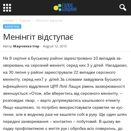
Головна
Коротко
Менінгіт відступає
КОРОТКО
Менінгіт відступає
Автор
Марченко Ігор
-
August 12, 2013
На 8 серпня в Бусь­кому районі зареєстровано 10 ви­падків за­
хво­рювань на се­розний менінгіт, серед них 3 у дітей. Нагадаємо,
на 30 липня у ра­йоні зареєстрували 22 випадки сероз­ного
менінгіту, серед них7 у дітей.За словами завідувача Бу­ського
інфекцій­ного відділен­ня ЦРЛ Лілії Лащук рівень за­хворюваності
зменшується.«Отож, аби вберег­тись від се­роз­ного менінгіту, –
розпо­ві­дає лікар, – варто дотри­муватись кашльового етикету.
Якщо каш­ля­є­мо, то потрібно ви­користовувати сер­ветки чи хус­
тинки, але в жод­ному разі не кашляти собі в руку. Ще один шлях
передачі захворю­вання – контактно – побуто­вий. В цьому ви­
падку профілактикою є мит­тя рук і обробка всіх по­верхонь, до