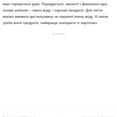
яких торкаються руки. Пере­дається ме­нінгіт і фе­кально-ора­
льним шляхом – через воду і харчові про­дукти. Для пиття
маємо вжива­ти дистильовану чи переки­п'я­чену воду. А також
треба мити про­дукти, найкраще ошпарити їх окропом».
На замітку