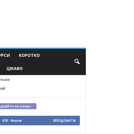
УРСИ
КОРОТКО
ЦІКАВО
нська
кий
ідкуйте за нами :
870
Фанів
ВПОДОБАТИ