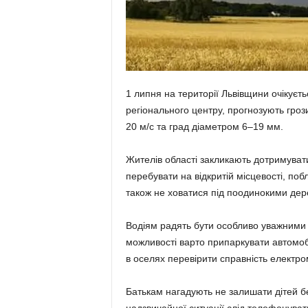
1 липня на території Львівщини очікуєт
регіонального центру, прогнозують гроз
20 м/с та град діаметром 6–19 мм.
Жителів області закликають дотримуват
перебувати на відкритій місцевості, поб
також не ховатися під поодинокими дере
Водіям радять бути особливо уважними ч
можливості варто припаркувати автомобі
в оселях перевірити справність електро
Батькам нагадують не залишати дітей бе