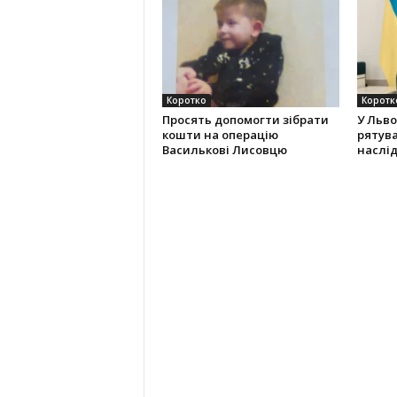
Коротко
Коротк
Просять допомогти зібрати
У Льво
кошти на операцію
рятува
Василькові Лисовцю
наслід