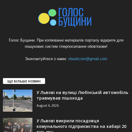
Голос Бущини. При копіюванні матеріалів порталу відкрите для
пошукових систем гіперпосилання обов'язове!
Зконтактуйтеся з нами:
vbuskcom@gmail.com
ЩЕ БІЛЬШЕ НОВИН
У Львові на вулиці Любінській автомобіль
травмував пішохода
August 6, 2026
У Львові викрили посадовця
комунального підприємства на хабарі 20
тис. грн