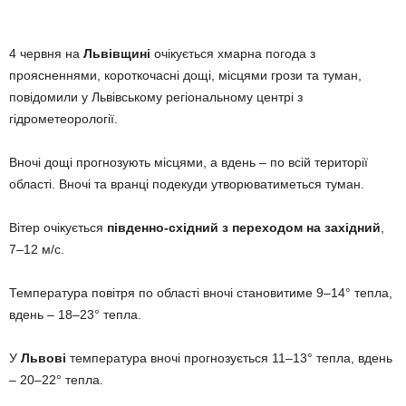
4 червня на
Львівщині
очікується хмарна погода з
проясненнями, короткочасні дощі, місцями грози та туман,
повідомили у Львівському регіональному центрі з
гідрометеорології.
Вночі дощі прогнозують місцями, а вдень – по всій території
області. Вночі та вранці подекуди утворюватиметься туман.
Вітер очікується
південно-східний з переходом на західний
,
7–12 м/с.
Температура повітря по області вночі становитиме 9–14° тепла,
вдень – 18–23° тепла.
У
Львові
температура вночі прогнозується 11–13° тепла, вдень
– 20–22° тепла.