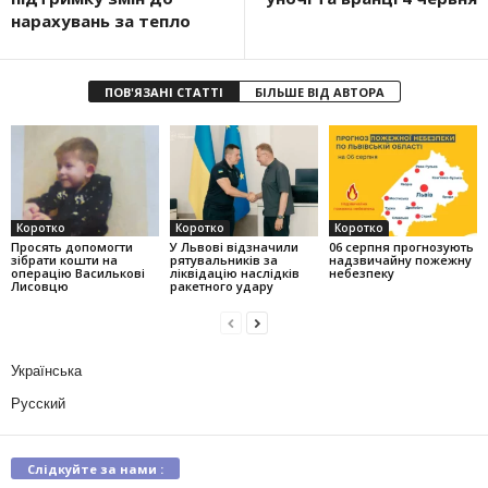
нарахувань за тепло
ПОВ'ЯЗАНІ СТАТТІ
БІЛЬШЕ ВІД АВТОРА
Коротко
Коротко
Коротко
Просять допомогти
У Львові відзначили
06 серпня прогнозують
зібрати кошти на
рятувальників за
надзвичайну пожежну
операцію Василькові
ліквідацію наслідків
небезпеку
Лисовцю
ракетного удару
Українська
Русский
Слідкуйте за нами :