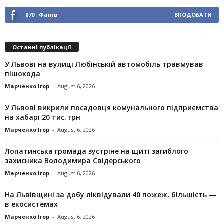
870
Фанів
ВПОДОБАТИ
Останні публікації
У Львові на вулиці Любінській автомобіль травмував
пішохода
Марченко Ігор
-
August 6, 2026
У Львові викрили посадовця комунального підприємства
на хабарі 20 тис. грн
Марченко Ігор
-
August 6, 2026
Лопатинська громада зустріне на щиті загиблого
захисника Володимира Свідерського
Марченко Ігор
-
August 6, 2026
На Львівщині за добу ліквідували 40 пожеж, більшість —
в екосистемах
Марченко Ігор
-
August 6, 2026