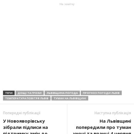
На замітку
ТЕГИ
ДОЩІ ТА ГРОЗИ
ЛЬВІВЩИНА ПОГОДА
ПРОГНОЗ ПОГОДИ ЛЬВІВ
ТЕМПЕРАТУРА ПОВІТРЯ ЛЬВІВ
ТУМАН НА ЛЬВІВЩИНІ
Попередні публікації
Наступна публікація
У Новояворівську
На Львівщині
зібрали підписи на
попередили про туман
підтримку змін до
уночі та вранці 4 червня