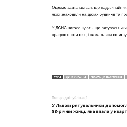
Окремо зазначається, що надзвичайники
яких знаходили на дахах будинків та при
У ДСНС наголошують, що рятувальники 
працює проти них, і намагалися встигну
ТЕГИ
ДСНС УКРАЇНИ
ЕВАКУАЦІЯ НАСЕЛЕННЯ
Попередні публікації
У Львові рятувальники допомог
88-річній жінці, яка впала у квар