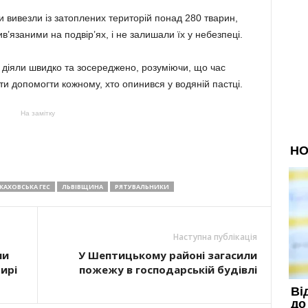
 вивезли із затоплених територій понад 280 тварин,
в’язаними на подвір’ях, і не залишали їх у небезпеці.
діяли швидко та зосереджено, розуміючи, що час
ти допомогти кожному, хто опинився у водяній пастці.
На замітку
КАХОВСЬКА ГЕС
ЛЬВІВЩИНА
РЯТУВАЛЬНИКИ
Наступна публікація
ли
У Шептицькому районі загасили
тирі
пожежу в господарській будівлі