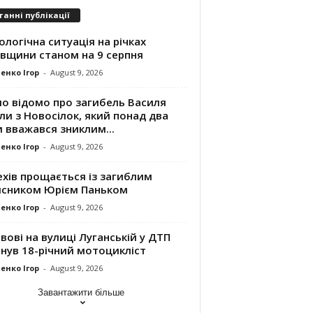
танні публікації
ологічна ситуація на річках
івщини станом на 9 серпня
енко Ігор
-
August 9, 2026
ло відомо про загибель Василя
и з Новосілок, який понад два
 вважався зниклим...
енко Ігор
-
August 9, 2026
хів прощається із загиблим
исником Юрієм Паньком
енко Ігор
-
August 9, 2026
вові на вулиці Луганській у ДТП
нув 18-річний мотоцикліст
енко Ігор
-
August 9, 2026
Завантажити більше