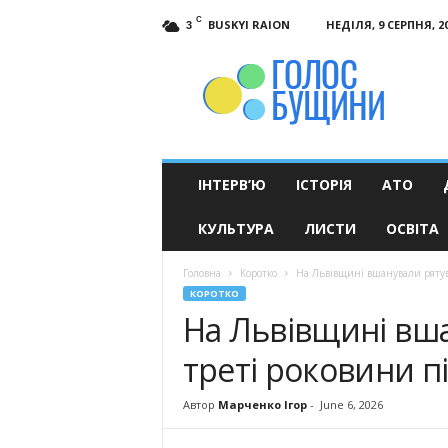
C
BUSKYI RAION
НЕДІЛЯ, 9 СЕРПНЯ, 2
3
Голос
Бущини
ІНТЕРВ’Ю
ІСТОРІЯ
АТО
КУЛЬТУРА
ЛИСТИ
ОСВІТА
Головна
Коротко
На Львівщині вшанували рятува
КОРОТКО
На Львівщині вша
треті роковини п
Автор
Марченко Ігор
-
June 6, 2026