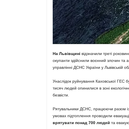
На Львівщині
відзначили треті роковини
окупанти здійснили воєнний злочин та 
управлінні ДСНС України у Львівській об
Унаслідок руйнування Каховської ГЕС б
тисяч людей опинилися в зоні екологічн
безвісти.
Рятувальники ДСНС, працюючи разом із 
умовах підтоплення проводили евакуаці
врятувати понад 700 людей
та евакую