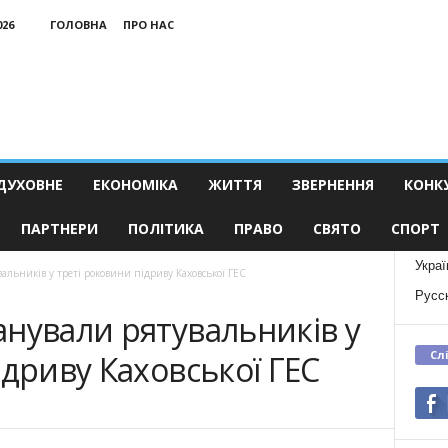
026
ГОЛОВНА
ПРО НАС
ДУХОВНЕ
ЕКОНОМІКА
ЖИТТЯ
ЗВЕРНЕННЯ
КОНК
ПАРТНЕРИ
ПОЛІТИКА
ПРАВО
СВЯТО
СПОРТ
Украї
льників у треті роковини підриву Каховської ГЕС
Русс
нували рятувальників у
Сл
ідриву Каховської ГЕС