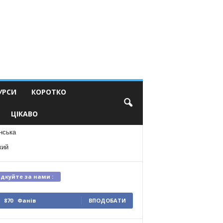
УРСИ
КОРОТКО
ЦІКАВО
нська
кий
ідкуйте за нами :
870
Фанів
ВПОДОБАТИ