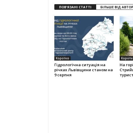
ПОВ'ЯЗАНІ СТАТТІ
БІЛЬШЕ ВІД АВТО
Коротко
Коротк
Гідрологічна ситуація на
На гор
річках Львівщини станом на
Стрий
9 серпня
турис