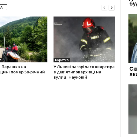
РА
о
Коротко
і Парашка на
У Львові загорілася квартира
щині помер 58-річний
в дев’ятиповерхівці на
т
вулиці Науковій