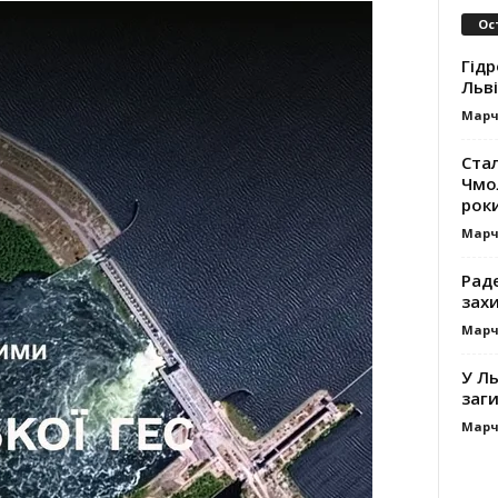
Ос
Гідр
Льв
Марч
Ста
Чмол
роки
Марч
Раде
зах
Марч
У Ль
заги
Марч