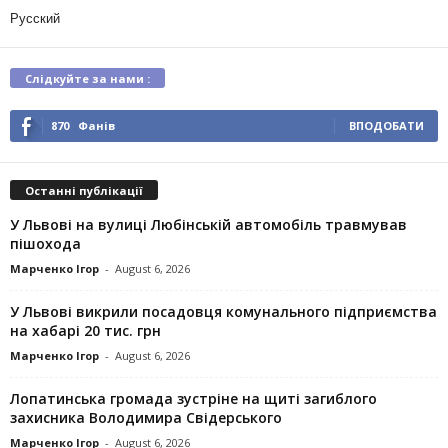
Русский
Слідкуйте за нами :
870
Фанів
ВПОДОБАТИ
Останні публікації
У Львові на вулиці Любінській автомобіль травмував
пішохода
Марченко Ігор
-
August 6, 2026
У Львові викрили посадовця комунального підприємства
на хабарі 20 тис. грн
Марченко Ігор
-
August 6, 2026
Лопатинська громада зустріне на щиті загиблого
захисника Володимира Свідерського
Марченко Ігор
-
August 6, 2026