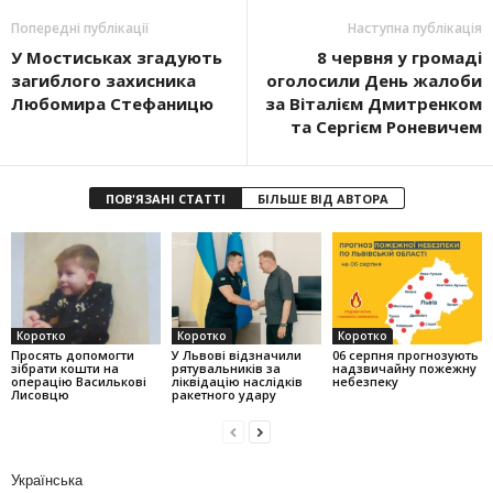
Попередні публікації
Наступна публікація
У Мостиськах згадують
8 червня у громаді
загиблого захисника
оголосили День жалоби
Любомира Стефаницю
за Віталієм Дмитренком
та Сергієм Роневичем
ПОВ'ЯЗАНІ СТАТТІ
БІЛЬШЕ ВІД АВТОРА
Коротко
Коротко
Коротко
Просять допомогти
У Львові відзначили
06 серпня прогнозують
зібрати кошти на
рятувальників за
надзвичайну пожежну
операцію Василькові
ліквідацію наслідків
небезпеку
Лисовцю
ракетного удару
Українська