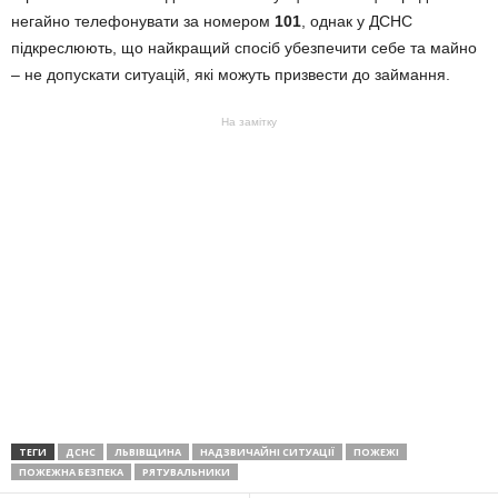
негайно телефонувати за номером
101
, однак у ДСНС
підкреслюють, що найкращий спосіб убезпечити себе та майно
– не допускати ситуацій, які можуть призвести до займання.
На замітку
ТЕГИ
ДСНС
ЛЬВІВЩИНА
НАДЗВИЧАЙНІ СИТУАЦІЇ
ПОЖЕЖІ
ПОЖЕЖНА БЕЗПЕКА
РЯТУВАЛЬНИКИ