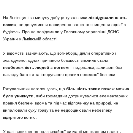
На Львівщині за минулу добу рятувальники
ліквідували шість
пожеж
, не допустивши поширення вогню та знищення однієї з
будівель. Про це повідомили у Головному управлінні ДСНС
України у Львівській області.
У відомстві зазначають, що вогнеборці діяли оперативно і
злагоджено, однак причиною більшості викликів стала
необережність людей з вогнем
– недопалки, залишені без
нагляду багаття та ігнорування правил пожежної безпеки.
Рятувальники наголошують, що
більшість таких пожеж можна
було уникнути
, якби громадяни дотримувалися елементарних
правил безпеки вдома та під час відпочинку на природі, не
випалювали суху траву та не недооцінювали небезпеку
відкритого вогню.
У разі виникнення надзвичайної ситуації мешканцям радять