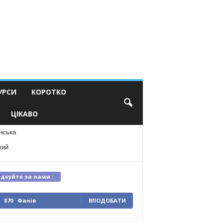
УРСИ
КОРОТКО
ЦІКАВО
нська
кий
ідкуйте за нами :
870
Фанів
ВПОДОБАТИ