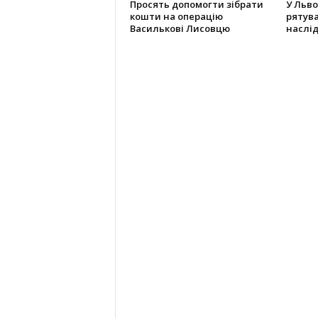
Просять допомогти зібрати
У Льво
кошти на операцію
рятува
Василькові Лисовцю
наслід