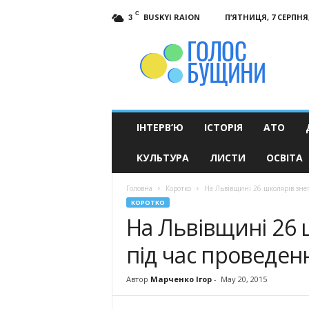
C
BUSKYI RAION
П’ЯТНИЦЯ, 7 СЕРПНЯ,
3
Голос
Бущини
ІНТЕРВ’Ю
ІСТОРІЯ
АТО
КУЛЬТУРА
ЛИСТИ
ОСВІТА
Головна
Коротко
На Львівщині 26 школярів зне
КОРОТКО
На Львівщині 26
під час проведен
Автор
Марченко Ігор
-
May 20, 2015