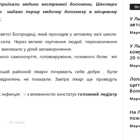
приїхали медики екстренної допомоги. Шестеро
Ос
им надано першу медичну допомогу в місцевому
У Ль
.
авт
Марч
ятої Богородиці, який проходив у актовому залі школи.
 села. Через велике скупчення людей, перенасичення
У Л
е викликало у дітей запаморочення.
ком
го самопочуття, головокружіння, головного болю міг
20 т
Марч
ій районній лікарні почувають себе добре . Були
Лоп
х відхилень не показали. Завтра лікарі ще проведуть
щит
Вол
а інфекція,
– з впевненістю констатує
головний педіатр
Марч
На Л
пож
На замітку
Марч