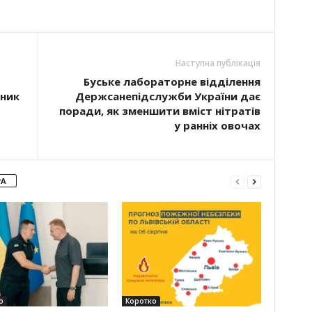
Наступна публікація
Буське лабораторне відділення
тник
Держсанепідслужби України дає
поради, як зменшити вміст нітратів
у ранніх овочах
РА
о
Коротко