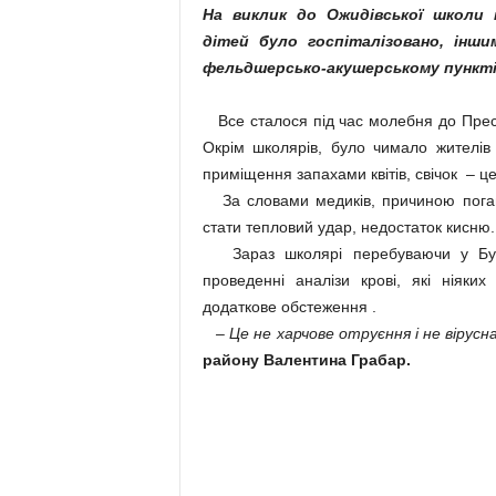
На виклик до Ожидівської школи 
дітей було госпіталізовано, інш
фельдшерсько-акушерському пункті
Все сталося під час молебня до Пресв
Окрім школярів, було чимало жителів
приміщення запахами квітів, свічок – ц
За словами медиків, причиною погано
стати тепловий удар, недостаток кисню.
Зараз школярі перебуваючи у Буськ
проведенні аналізи крові, які ніяки
додаткове обстеження .
– Це не харчове отруєння і не вірусн
району Валентина Грабар.