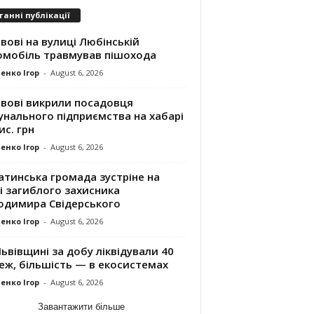
танні публікації
вові на вулиці Любінській
омобіль травмував пішохода
енко Ігор
-
August 6, 2026
ьвові викрили посадовця
унального підприємства на хабарі
ис. грн
енко Ігор
-
August 6, 2026
атинська громада зустріне на
і загиблого захисника
одимира Свідерського
енко Ігор
-
August 6, 2026
ьвівщині за добу ліквідували 40
еж, більшість — в екосистемах
енко Ігор
-
August 6, 2026
Завантажити більше