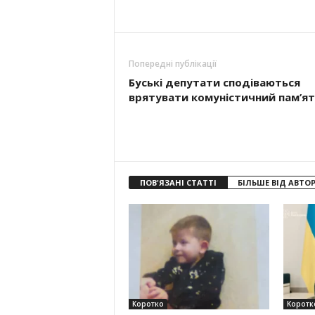
Попередні публікації
Буські депутати сподіваються
врятувати комуністичний пам’я
ПОВ'ЯЗАНІ СТАТТІ
БІЛЬШЕ ВІД АВТО
Коротко
Коротк