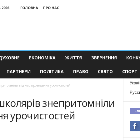
 2026
ГОЛОВНА
ПРО НАС
ДУХОВНЕ
ЕКОНОМІКА
ЖИТТЯ
ЗВЕРНЕННЯ
КОНК
ПАРТНЕРИ
ПОЛІТИКА
ПРАВО
СВЯТО
СПОРТ
Украї
притомніли під час проведення урочистостей
Русс
 школярів знепритомніли
Сл
ня урочистостей