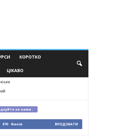
УРСИ
КОРОТКО
ЦІКАВО
нська
кий
ідкуйте за нами :
870
Фанів
ВПОДОБАТИ