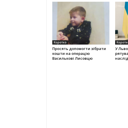
Коротко
Коротк
Просять допомогти зібрати
У Льво
кошти на операцію
рятува
Василькові Лисовцю
наслід