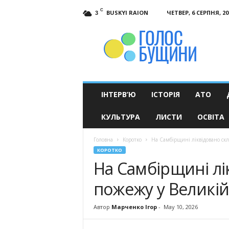
C
BUSKYI RAION
ЧЕТВЕР, 6 СЕРПНЯ, 20
3
Голос
Бущини
ІНТЕРВ’Ю
ІСТОРІЯ
АТО
КУЛЬТУРА
ЛИСТИ
ОСВІТА
Головна
Коротко
На Самбірщині ліквідовано ск
КОРОТКО
На Самбірщині лі
пожежу у Великі
Автор
Марченко Ігор
-
May 10, 2026