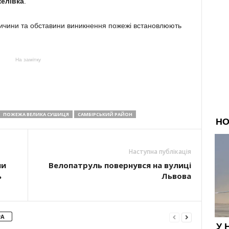
елівка
.
Причини та обставини виникнення пожежі встановлюють
На замітку
ПОЖЕЖА ВЕЛИКА СУШИЦЯ
САМБІРСЬКИЙ РАЙОН
Наступна публікація
ли
Велопатруль повернувся на вулиці
ь
Львова
РА