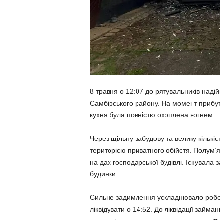
8 травня о 12:07 до рятувальників над
Самбірського району. На момент прибут
кухня була повністю охоплена вогнем.
Через щільну забудову та велику кількі
територією приватного обійстя. Полум’
на дах господарської будівлі. Існувала 
будинки.
Сильне задимлення ускладнювало роботу
ліквідувати о 14:52. До ліквідації займа