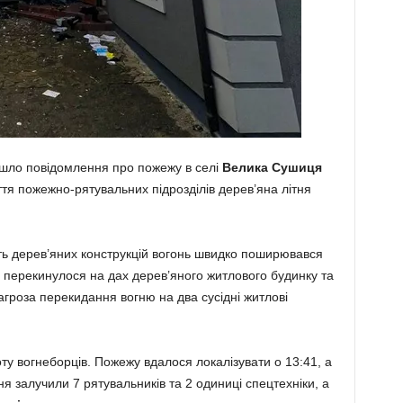
ійшло повідомлення про пожежу в селі
Велика Сушиця
тя пожежно-рятувальних підрозділів дерев’яна літня
сть дерев’яних конструкцій вогонь швидко поширювався
я перекинулося на дах дерев’яного житлового будинку та
загроза перекидання вогню на два сусідні житлові
 вогнеборців. Пожежу вдалося локалізувати о 13:41, а
ння залучили 7 рятувальників та 2 одиниці спецтехніки, а