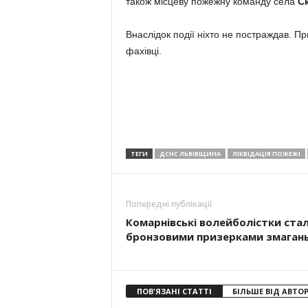
також місцеву пожежну команду села
Ск
Внаслідок події ніхто не постраждав. 
фахівці.
ТЕГИ
ДСНС ЛЬВІВЩИНА
ЛІКВІДАЦІЯ ПОЖЕЖІ
Попередні публікації
Комарнівські волейболістки ста
бронзовими призерками змаган
ПОВ'ЯЗАНІ СТАТТІ
БІЛЬШЕ ВІД АВТО