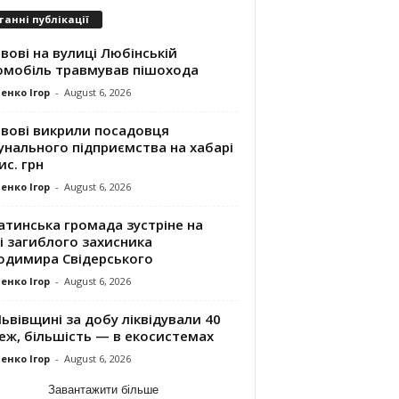
танні публікації
вові на вулиці Любінській
омобіль травмував пішохода
енко Ігор
-
August 6, 2026
ьвові викрили посадовця
унального підприємства на хабарі
ис. грн
енко Ігор
-
August 6, 2026
атинська громада зустріне на
і загиблого захисника
одимира Свідерського
енко Ігор
-
August 6, 2026
ьвівщині за добу ліквідували 40
еж, більшість — в екосистемах
енко Ігор
-
August 6, 2026
Завантажити більше