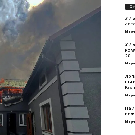
Ос
У Ль
авт
Марч
У Л
ком
20 т
Марч
Лоп
щит
Вол
Марч
На Л
пож
Марч