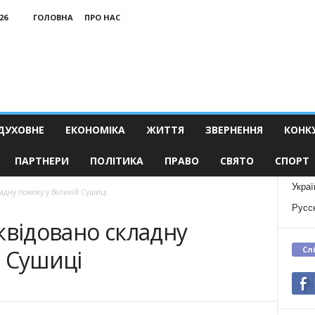
26
ГОЛОВНА
ПРО НАС
ДУХОВНЕ
ЕКОНОМІКА
ЖИТТЯ
ЗВЕРНЕННЯ
КОНК
ПАРТНЕРИ
ПОЛІТИКА
ПРАВО
СВЯТО
СПОРТ
Украї
ладну пожежу у Великій Сушиці
Русс
квідовано складну
Сл
й Сушиці