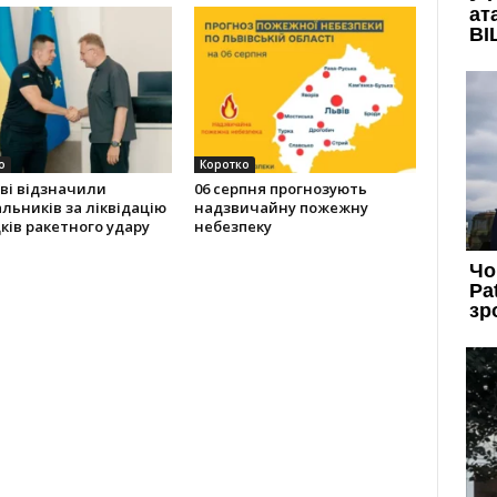
о
Коротко
ві відзначили
06 серпня прогнозують
льників за ліквідацію
надзвичайну пожежну
ків ракетного удару
небезпеку