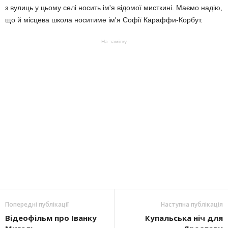
з вулиць у цьому селі носить ім'я відомої мисткині. Маємо надію,
що й місцева школа носитиме ім'я Софії Караффи-Корбут.
На замітку
Попередні публікації
Наступна публікація
Відеофільм про Іванку
Купальська ніч для