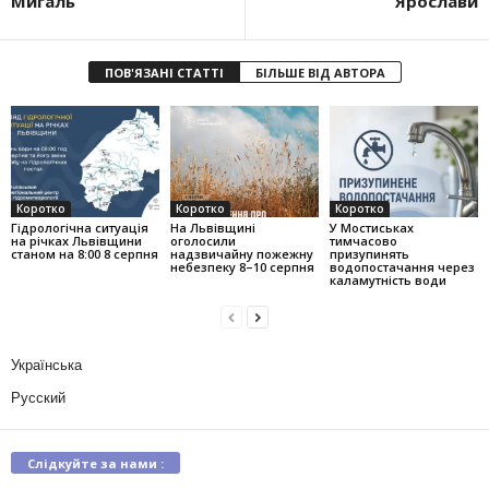
Мигаль
Ярослави
ПОВ'ЯЗАНІ СТАТТІ
БІЛЬШЕ ВІД АВТОРА
Коротко
Коротко
Коротко
Гідрологічна ситуація
На Львівщині
У Мостиськах
на річках Львівщини
оголосили
тимчасово
станом на 8:00 8 серпня
надзвичайну пожежну
призупинять
небезпеку 8–10 серпня
водопостачання через
каламутність води
Українська
Русский
Слідкуйте за нами :