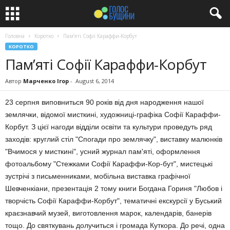
Головна
Коротко
Пам’яті Софії Караффи-Корбут
КОРОТКО
Пам’яті Софії Караффи-Корбут
Автор
Марченко Ігор
-
August 6, 2014
23 серпня виповниться 90 років від дня народження нашої
землячки, відомої мисткині, художниці-графіка Софії Караффи-
Корбут. З цієї нагоди відділи освіти та культури проведуть ряд
заходів: круглий стіл "Спогади про землячку", виставку малюнків
"Вчимося у мисткині", усний журнал пам'яті, оформлення
фотоальбому "Стежками Софії Караффи-Кор-бут", мистецькі
зустрічі з письменниками, мобільна виставка графічної
Шевченкіани, презентація 2 тому книги Богдана Гориня "Любов і
творчість Софії Караффи-Корбут", тематичні екскурсії у Буський
краєзнавчий музей, виготовлення марок, календарів, банерів
тощо. До святкувань долучиться і громада Куткора. До речі, одна