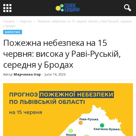
Головна
Коротко
Пожежна небезпека на 15 червня: висока у Раві-Руській, середня
у Бродах
КОРОТКО
Пожежна небезпека на 15
червня: висока у Раві-Руській,
середня у Бродах
Автор
Марченко Ігор
-
June 14, 2026