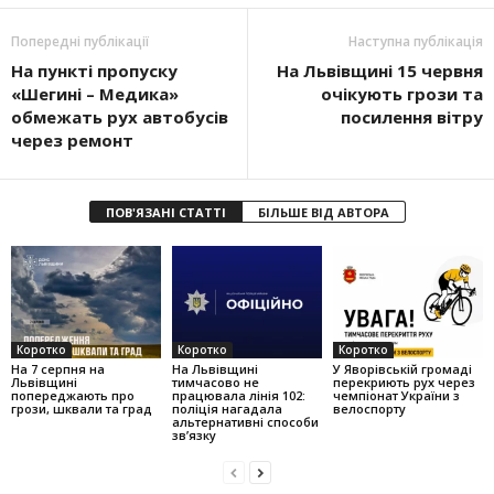
Попередні публікації
Наступна публікація
На пункті пропуску
На Львівщині 15 червня
«Шегині – Медика»
очікують грози та
обмежать рух автобусів
посилення вітру
через ремонт
ПОВ'ЯЗАНІ СТАТТІ
БІЛЬШЕ ВІД АВТОРА
Коротко
Коротко
Коротко
На 7 серпня на
На Львівщині
У Яворівській громаді
Львівщині
тимчасово не
перекриють рух через
попереджають про
працювала лінія 102:
чемпіонат України з
грози, шквали та град
поліція нагадала
велоспорту
альтернативні способи
зв’язку