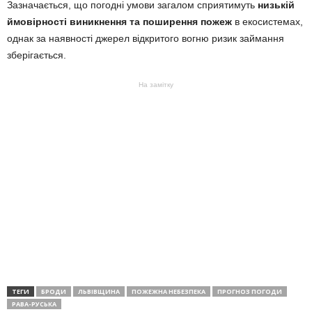
Зазначається, що погодні умови загалом сприятимуть
низькій
ймовірності виникнення та поширення пожеж
в екосистемах,
однак за наявності джерел відкритого вогню ризик займання
зберігається.
На замітку
ТЕГИ
БРОДИ
ЛЬВІВЩИНА
ПОЖЕЖНА НЕБЕЗПЕКА
ПРОГНОЗ ПОГОДИ
РАВА-РУСЬКА