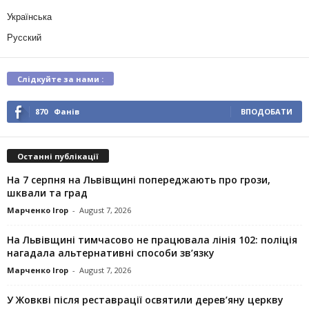
Українська
Русский
Слідкуйте за нами :
870
Фанів
ВПОДОБАТИ
Останні публікації
На 7 серпня на Львівщині попереджають про грози,
шквали та град
Марченко Ігор
-
August 7, 2026
На Львівщині тимчасово не працювала лінія 102: поліція
нагадала альтернативні способи зв’язку
Марченко Ігор
-
August 7, 2026
У Жовкві після реставрації освятили дерев’яну церкву