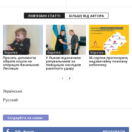
ПОВ'ЯЗАНІ СТАТТІ
БІЛЬШЕ ВІД АВТОРА
Коротко
Коротко
Коротко
Просять допомогти
У Львові відзначили
06 серпня прогнозують
зібрати кошти на
рятувальників за
надзвичайну пожежну
операцію Василькові
ліквідацію наслідків
небезпеку
Лисовцю
ракетного удару
Українська
Русский
Слідкуйте за нами :
870
Фанів
ВПОДОБАТИ