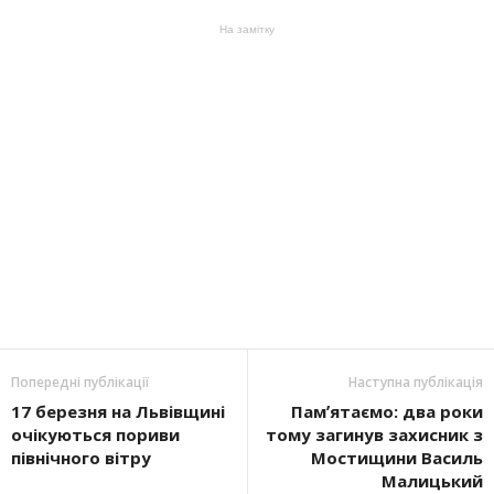
На замітку
Попередні публікації
Наступна публікація
17 березня на Львівщині
Памʼятаємо: два роки
очікуються пориви
тому загинув захисник з
північного вітру
Мостищини Василь
Малицький