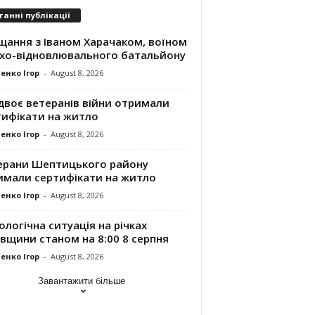
танні публікації
щання з Іваном Харачаком, воїном
хо-відновлювального батальйону
енко Ігор
-
August 8, 2026
двоє ветеранів війни отримали
тифікати на житло
енко Ігор
-
August 8, 2026
ерани Шептицького району
имали сертифікати на житло
енко Ігор
-
August 8, 2026
ологічна ситуація на річках
вщини станом на 8:00 8 серпня
енко Ігор
-
August 8, 2026
Завантажити більше