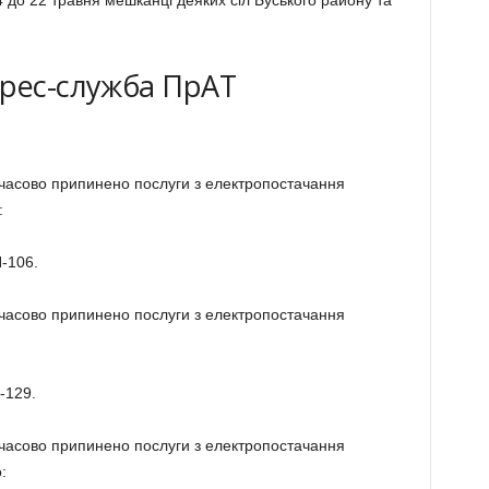
4 до 22 травня мешканці деяких сіл Буського району та
прес-служба ПрАТ
имчасово припинено послуги з електропостачання
:
П-106.
имчасово припинено послуги з електропостачання
-129.
имчасово припинено послуги з електропостачання
: