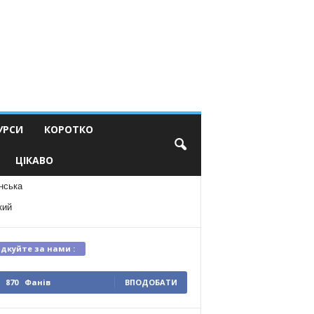
УРСИ
КОРОТКО
ЦІКАВО
нська
кий
ідкуйте за нами :
870
Фанів
ВПОДОБАТИ