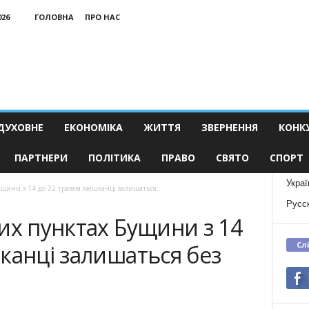
026
ГОЛОВНА
ПРО НАС
ДУХОВНЕ
ЕКОНОМІКА
ЖИТТЯ
ЗВЕРНЕННЯ
КОНК
ПАРТНЕРИ
ПОЛІТИКА
ПРАВО
СВЯТО
СПОРТ
Украї
щини з 14 до 22 травня мешканці залишаться...
Русс
их пунктах Бущини з 14
Сл
канці залишаться без