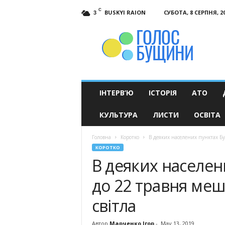
C
BUSKYI RAION
СУБОТА, 8 СЕРПНЯ, 2
3
Голос
Бущини
ІНТЕРВ’Ю
ІСТОРІЯ
АТО
КУЛЬТУРА
ЛИСТИ
ОСВІТА
Головна
Коротко
В деяких населених пунктах Бу
КОРОТКО
В деяких населен
до 22 травня меш
світла
Автор
Марченко Ігор
-
May 13, 2019