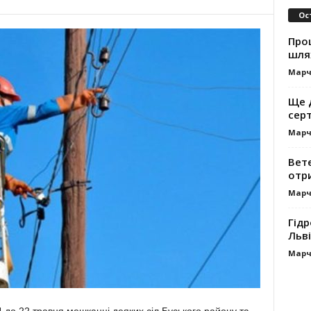
Ос
Про
шля
Марч
Ще 
сер
Марч
Вет
отр
Марч
Гідр
Льві
Марч