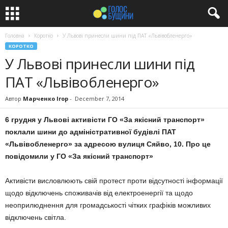
Головна
Коротко
У Львові принесли шини під ПАТ «Львівобленерго»
КОРОТКО
У Львові принесли шини під
ПАТ «Львівобленерго»
Автор
Марченко Ігор
-
December 7, 2014
6 грудня у Львові активісти ГО «За якісний транспорт»
поклали шини до адміністративної будівлі ПАТ
«Львівобленерго» за адресою вулиця Сяйво, 10. Про це
повідомили у ГО «За якісний транспорт»
Активісти висловлюють свій протест проти відсутності інформації
щодо відключень споживачів від електроенергії та щодо
неоприлюднення для громадськості чітких графіків можливих
відключень світла.