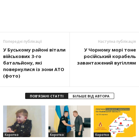
Попередні публікації
Наступна публікація
У Буському районі вітали
У Чорному морі тоне
військових 3-го
російський корабель
батальйону, які
завантажений вугіллям
повернулися із зони АТО
(фото)
ПОВ'ЯЗАНІ СТАТТІ
БІЛЬШЕ ВІД АВТОРА
Коротко
Коротко
Коротко