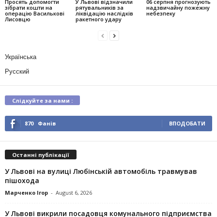
Просять допомогти
У Львові відзначили
06 серпня прогнозують
зібрати кошти на
рятувальників за
надзвичайну пожежну
операцію Василькові
ліквідацію наслідків
небезпеку
Лисовцю
ракетного удару
Українська
Русский
Слідкуйте за нами :
870
Фанів
ВПОДОБАТИ
Останні публікації
У Львові на вулиці Любінській автомобіль травмував
пішохода
Марченко Ігор
-
August 6, 2026
У Львові викрили посадовця комунального підприємства