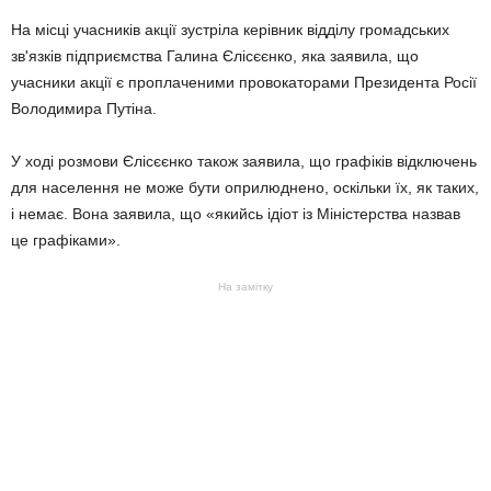
На місці учасників акції зустріла керівник відділу громадських
зв'язків підприємства Галина Єлісєєнко, яка заявила, що
учасники акції є проплаченими провокаторами Президента Росії
Володимира Путіна.
У ході розмови Єлісєєнко також заявила, що графіків відключень
для населення не може бути оприлюднено, оскільки їх, як таких,
і немає. Вона заявила, що «якийсь ідіот із Міністерства назвав
це графіками».
На замітку