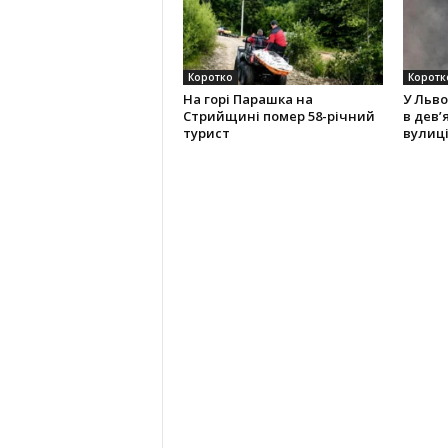
Коротко
Коротк
На горі Парашка на
У Льво
Стрийщині помер 58-річний
в дев’
турист
вулиці