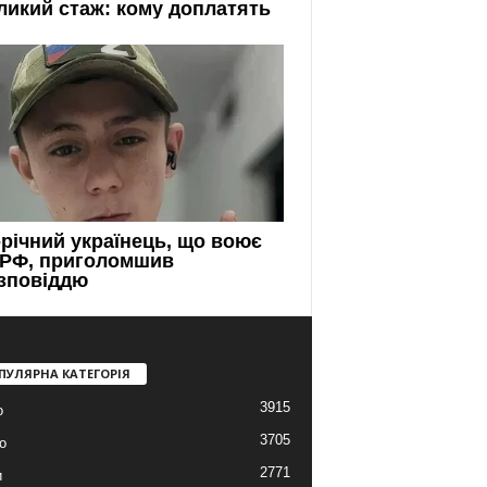
ПУЛЯРНА КАТЕГОРІЯ
3915
о
3705
о
2771
и