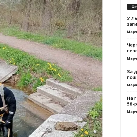
Ос
У Ль
заги
Марч
Черг
пере
Марч
За д
пож
Марч
На 
58-р
Марч