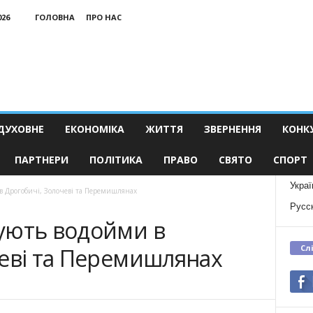
026
ГОЛОВНА
ПРО НАС
ДУХОВНЕ
ЕКОНОМІКА
ЖИТТЯ
ЗВЕРНЕННЯ
КОНК
ПАРТНЕРИ
ПОЛІТИКА
ПРАВО
СВЯТО
СПОРТ
Украї
в Дрогобичі, Золочеві та Перемишлянах
Русс
ують водойми в
Сл
чеві та Перемишлянах