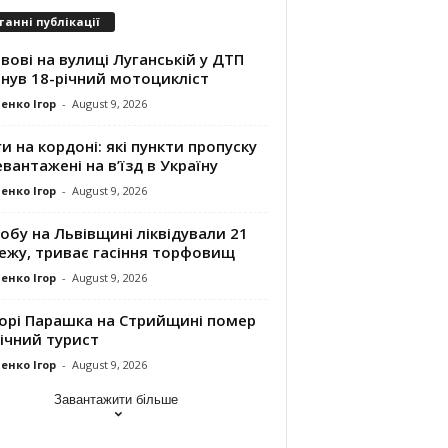
танні публікації
вові на вулиці Луганській у ДТП
нув 18-річний мотоцикліст
енко Ігор
-
August 9, 2026
и на кордоні: які пункти пропуску
вантажені на в’їзд в Україну
енко Ігор
-
August 9, 2026
обу на Львівщині ліквідували 21
ежу, триває гасіння торфовищ
енко Ігор
-
August 9, 2026
горі Парашка на Стрийщині помер
ічний турист
енко Ігор
-
August 9, 2026
Завантажити більше