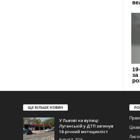
ЩЕ БІЛЬШЕ НОВИН
ПО
Прав
У Львові на вулиці
Луганській у ДТП загинув
Цікав
18-річний мотоцикліст
Лист
August 9, 2026