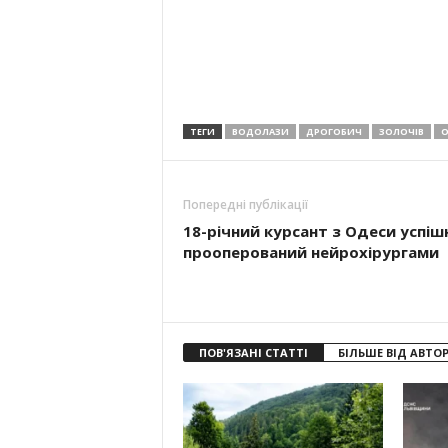
ТЕГИ
ВОДОЛАЗИ
ДРОГОБИЧ
ЗОЛОЧІВ
О
Попередні публікації
18-річний курсант з Одеси успіш
прооперований нейрохірургами
ПОВ'ЯЗАНІ СТАТТІ
БІЛЬШЕ ВІД АВТО