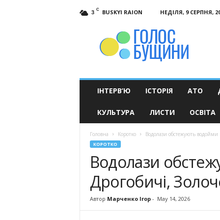
C
BUSKYI RAION
НЕДІЛЯ, 9 СЕРПНЯ, 2
3
Голос
Бущини
ІНТЕРВ’Ю
ІСТОРІЯ
АТО
КУЛЬТУРА
ЛИСТИ
ОСВІТА
Головна
Коротко
Водолази обстежують водойми 
КОРОТКО
Водолази обстеж
Дрогобичі, Золо
Автор
Марченко Ігор
-
May 14, 2026