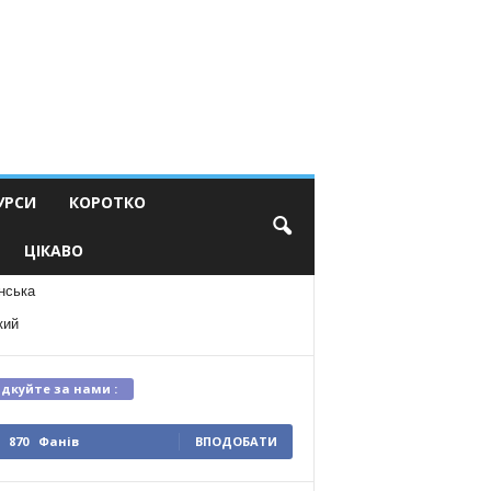
УРСИ
КОРОТКО
ЦІКАВО
нська
кий
ідкуйте за нами :
870
Фанів
ВПОДОБАТИ