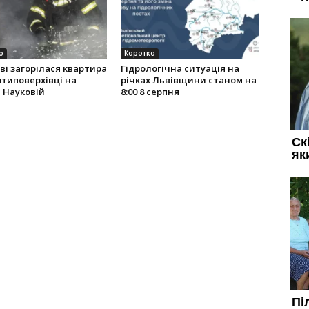
о
Коротко
ві загорілася квартира
Гідрологічна ситуація на
ятиповерхівці на
річках Львівщини станом на
 Науковій
8:00 8 серпня