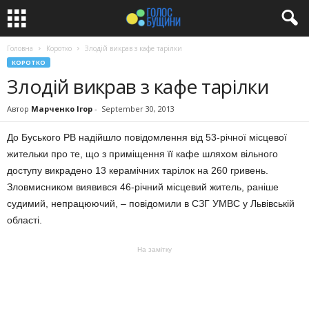
Головна
Коротко
Злодій викрав з кафе тарілки
КОРОТКО
Злодій викрав з кафе тарілки
Автор
Марченко Ігор
-
September 30, 2013
До Буського РВ надійшло повідомлення від 53-річної місцевої
жительки про те, що з приміщення її кафе шляхом вільного
доступу викрадено 13 керамічних тарілок на 260 гривень.
Зловмисником виявився 46-річний місцевий житель, раніше
судимий, непрацюючий, – повідомили в СЗГ УМВС у Львівській
області.
На замітку