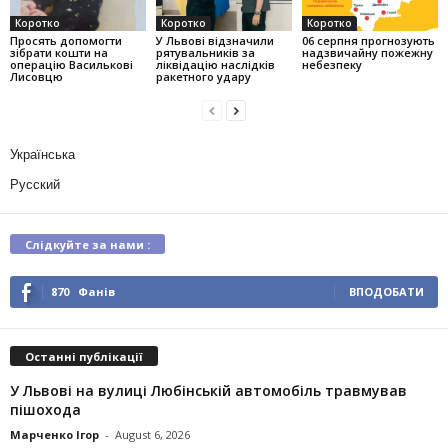
Коротко
Коротко
Коротко
Просять допомогти
У Львові відзначили
06 серпня прогнозують
зібрати кошти на
рятувальників за
надзвичайну пожежну
операцію Василькові
ліквідацію наслідків
небезпеку
Лисовцю
ракетного удару
Українська
Русский
Слідкуйте за нами :
870
Фанів
ВПОДОБАТИ
Останні публікації
У Львові на вулиці Любінській автомобіль травмував
пішохода
Марченко Ігор
-
August 6, 2026