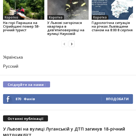
Коротко
Коротко
Коротко
На горі Парашка на
У Львові загорілася
Гідрологічна ситуація
Стрийщині помер 58-
квартира в
на річках Львівщини
річний турист
дев’ятиповерхівці на
станом на 8:00 8 серпня
вулиці Науковій
Українська
Русский
Слідкуйте за нами :
870
Фанів
ВПОДОБАТИ
Останні публікації
У Львові на вулиці Луганській у ДТП загинув 18-річний
мотоцикліст