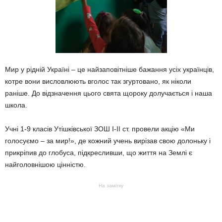
Мир у рідній Україні – це найзаповітніше бажання усіх українців,
котре вони висловлюють вголос так згуртовано, як ніколи
раніше. До відзначення цього свята щороку долучається і наша
школа.
Учні 1-9 класів Утішківської ЗОШ І-ІІ ст. провели акцію «Ми
голосуємо – за мир!», де кожний учень вирізав свою долоньку і
прикріпив до глобуса, підкресливши, що життя на Землі є
найголовнішою цінністю.
На замітку