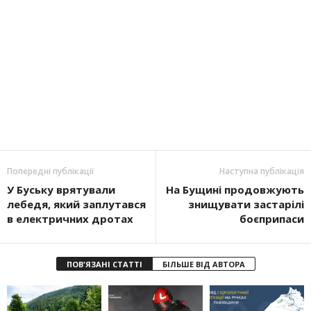
Попередні публікації
Наступна публікація
У Буську врятували
На Бущині продовжують
лебедя, який заплутався
знищувати застарілі
в електричних дротах
боєприпаси
ПОВ'ЯЗАНІ СТАТТІ
БІЛЬШЕ ВІД АВТОРА