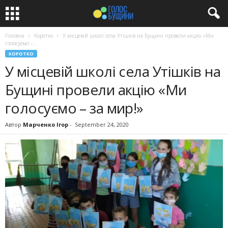
Головна
Коротко
У місцевій школі села Утішків на Бущині провели акцію «Ми
голосуємо –...
КОРОТКО
У місцевій школі села Утішків на
Бущині провели акцію «Ми
голосуємо – за мир!»
Автор
Марченко Ігор
-
September 24, 2020