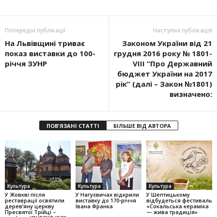
Попередні публікації
Наступна публікація
На Львівщині триває
Законом України від 21
показ виставки до 100-
грудня 2016 року № 1801-
річчя ЗУНР
VIII “Про Державний
бюджет України на 2017
рік” (далі – Закон №1801)
визначено:
ПОВ'ЯЗАНІ СТАТТІ
БІЛЬШЕ ВІД АВТОРА
Культура
Культура
Культура
У Жовкві після
У Нагуєвичах відкрили
У Шептицькому
реставрації освятили
виставку до 170-річчя
відбудеться фестиваль
дерев’яну церкву
Івана Франка
«Сокальська кераміка
Пресвятої Трійці –
— жива традиція»