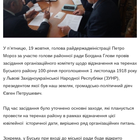
У п’ятницю, 19 жовтня, голова райдержадміністрації Петро
Мороз за участю голови районної ради Богдана Глови провів
засідання організаційного комітету щодо відзначення на теренах
Буського району 100-річчя проголошення 1 листопада 1918 року
у Львові Західноукраїнської Народної Республіки (ЗУНР),
президентом якої був наш земляк, громадсько-політичний діяч
Євген Петрушевич.
Під час засідання було уточнено основні заходи, які планується
провести на теренах району в рамках відзначення цієї
ювілейної історичної дати, вирішено ряд організаційних питань.
Зокрема, у Буську при вході до міської ради буде відкрито