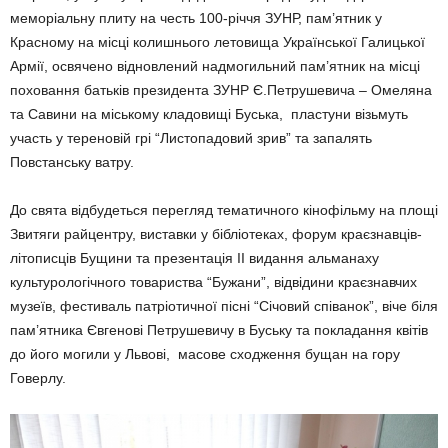
меморіальну плиту на честь 100-річчя ЗУНР, пам’ятник у
Красному на місці колишнього летовища Української Галицької
Армії, освячено відновлений надмогильний пам’ятник на місці
поховання батьків президента ЗУНР Є.Петрушевича – Омеляна
та Савини на міському кладовищі Буська, пластуни візьмуть
участь у тереновій грі “Листопадовий зрив” та запалять
Повстанську ватру.
До свята відбудеться перегляд тематичного кінофільму на площі
Звитяги райцентру, виставки у бібліотеках, форум краєзнавців-
літописців Бущини та презентація ІІ видання альманаху
культурологічного товариства “Бужани”, відвідини краєзнавчих
музеїв, фестиваль патріотичної пісні “Січовий співанок”, віче біля
пам’ятника Євгенові Петрушевичу в Буську та покладання квітів
до його могили у Львові, масове сходження бущан на гору
Говерлу.