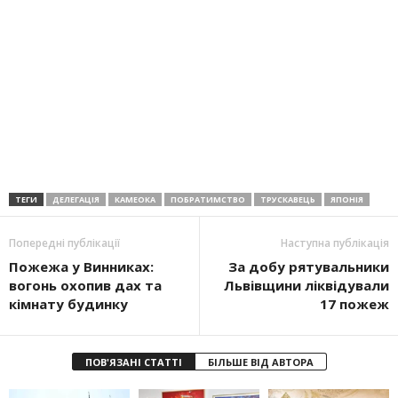
ТЕГИ
ДЕЛЕГАЦІЯ
КАМЕОКА
ПОБРАТИМСТВО
ТРУСКАВЕЦЬ
ЯПОНІЯ
Попередні публікації
Наступна публікація
Пожежа у Винниках:
За добу рятувальники
вогонь охопив дах та
Львівщини ліквідували
кімнату будинку
17 пожеж
ПОВ'ЯЗАНІ СТАТТІ
БІЛЬШЕ ВІД АВТОРА