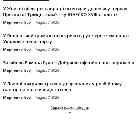
У Жовкві після реставрації освятили дерев’яну церкву
Пресвятої Трійці – пам’ятку ЮНЕСКО XVIII століття
Марченко Ігор
-
August 7, 2026
У Яворівській громаді перекриють рух через чемпіонат
України з велоспорту
Марченко Ігор
-
August 7, 2026
Загибель Романа Гука з Добрянів офіційно підтверджено
Марченко Ігор
-
August 7, 2026
У Львові викрили трьох підозрюваних у розбійному
нападі на постояльця готелю
Марченко Ігор
-
August 7, 2026
Завантажити більше