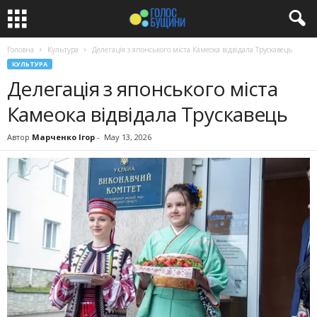
Головна
Культура
Делегація з японського міста Камеока відвідала Трускавець
КУЛЬТУРА
Делегація з японського міста
Камеока відвідала Трускавець
Автор
Марченко Ігор
-
May 13, 2026