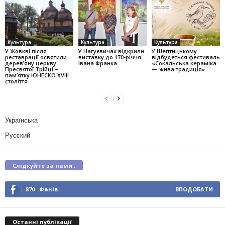
Культура
Культура
Культура
У Жовкві після
У Нагуєвичах відкрили
У Шептицькому
реставрації освятили
виставку до 170-річчя
відбудеться фестиваль
дерев’яну церкву
Івана Франка
«Сокальська кераміка
Пресвятої Трійці –
— жива традиція»
пам’ятку ЮНЕСКО XVIII
століття
Українська
Русский
Слідкуйте за нами :
870
Фанів
ВПОДОБАТИ
Останні публікації