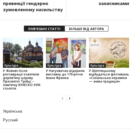
превенції гендерно
захисниками
зумовленому насильству
ПОВ'ЯЗАНІ СТАТТІ
БІЛЬШЕ ВІД АВТОРА
Культура
Культура
Культура
У Жовкві після
У Нагуєвичах відкрили
У Шептицькому
реставрації освятили
виставку до 170-річчя
відбудеться фестиваль
дерев’яну церкву
Івана Франка
«Сокальська кераміка
Пресвятої Трійці –
— жива традиція»
пам’ятку ЮНЕСКО XVIII
століття
Українська
Русский