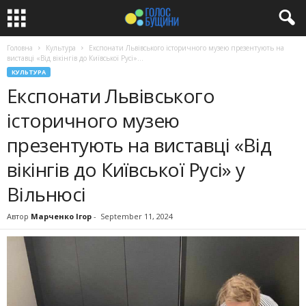
Головна
Культура
Експонати Львівського історичного музею презентують на
виставці «Від вікінгів до Київської Русі»...
КУЛЬТУРА
Експонати Львівського
історичного музею
презентують на виставці «Від
вікінгів до Київської Русі» у
Вільнюсі
Автор
Марченко Ігор
-
September 11, 2024