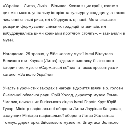
«Україна – Литва, Львів – Вільнюс. Кожна з цих країн, кожне з
цих міст мають унікальну історію та культурну спадщину, а також
численні спільні риси, які об’єднують ці нації. Мета виставки –
розкрити формування спільних традицій та звичаїв, які
вибудовувались цими країнами протягом століть», – зазначили в
музеї.
Нагадаємо, 29 травня, у Військовому музеї імені Вітаутаса
Великого в м. Каунас (Литва) відкрили виставку Львівського
історичного музею «Сарматські воїни», а також презентували
каталог «За волю України».
Участь в урочистих заходах з нагоди відкриття взяли в.о. голови
Львівської обласної ради Юрій Холод, директор музею Роман
Чмелик, начальник Львівського ліцею імені Героїв Крут Юрій
Гусар, Міністр національної оборони Литви Лаурінас Кащюнас,
заступник Міністра національної оборони Литви Жальвінас
Томкус, директорка Військового музею ім. Вітаутаса Великого