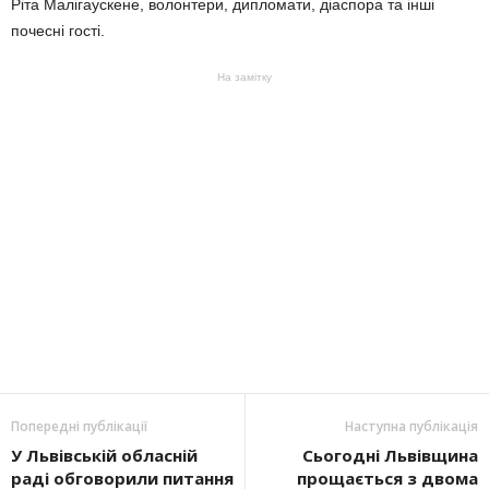
Ріта Малігаускене, волонтери, дипломати, діаспора та інші
почесні гості.
На замітку
Попередні публікації
Наступна публікація
У Львівській обласній
Сьогодні Львівщина
раді обговорили питання
прощається з двома