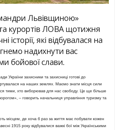
і мандри Львівщиною»
 та курортів ЛОВА щотижня
і історії, які відбувалася на
агнемо надихнути вас
и бойової слави.
ади України захисники та захисниці готові до
артувалася на наших землях. Маємо знати місця сили
ися тими, хто виборював для нас свободу. Це ще більше
ворогом», – говорить начальниця управління туризму та
ють місцем, де хоча б раз за життя має побувати кожен
весні 1915 року відбувалися важкі бої між Українськими