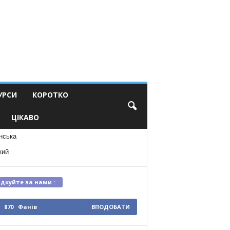
УРСИ
КОРОТКО
ЦІКАВО
нська
кий
ідкуйте за нами :
870
Фанів
ВПОДОБАТИ