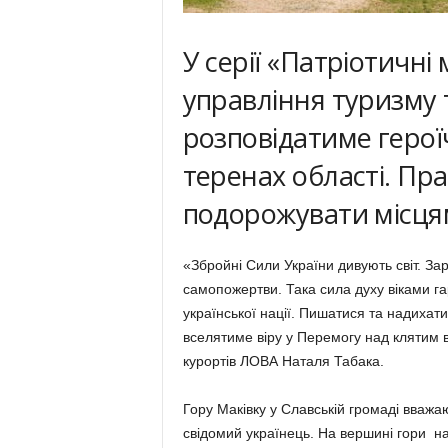
У серії «Патріотичн
управління туризму
розповідатиме героїчн
теренах області. Пр
подорожувати місцям
«Збройні Сили України дивують світ. Зар
самопожертви. Така сила духу віками г
української нації. Пишатися та надихат
вселятиме віру у Перемогу над клятим 
курортів ЛОВА Наталя Табака.
Гору Маківку у Славській громаді вважа
свідомий українець. На вершині гори на