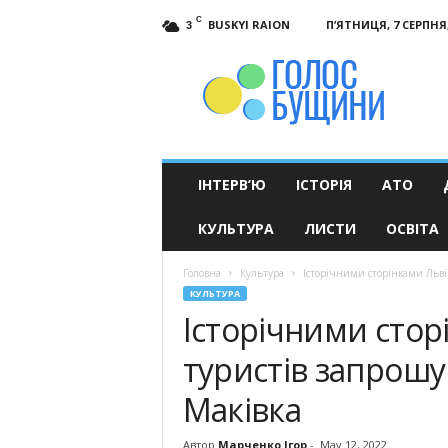
C
BUSKYI RAION
П’ЯТНИЦЯ, 7 СЕРПНЯ,
3
Голос
Бущини
ІНТЕРВ’Ю
ІСТОРІЯ
АТО
КУЛЬТУРА
ЛИСТИ
ОСВІТА
Головна
Культура
Історічними сторінками Льві
КУЛЬТУРА
Історічними сто
туристів запрошу
Маківка
Автор
Марченко Ігор
-
May 12, 2022