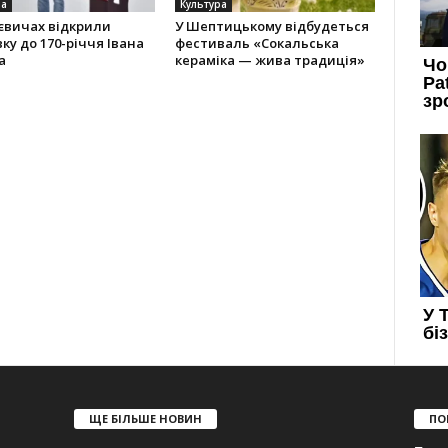
ра
Культура
євичах відкрили
У Шептицькому відбудеться
ку до 170-річчя Івана
фестиваль «Сокальська
а
кераміка — жива традиція»
ЩЕ БІЛЬШЕ НОВИН
ПО