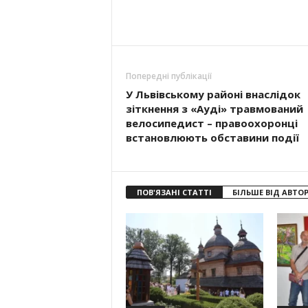
Попередні публікації
У Львівському районі внаслідок
зіткнення з «Ауді» травмований
велосипедист – правоохоронці
встановлюють обставини події
ПОВ'ЯЗАНІ СТАТТІ
БІЛЬШЕ ВІД АВТО