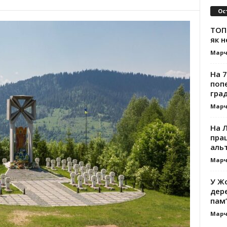
Ос
ТОП-
як н
Марч
На 7
поп
гра
Марч
На 
прац
альт
Марч
У Жо
дере
пам’
Марч