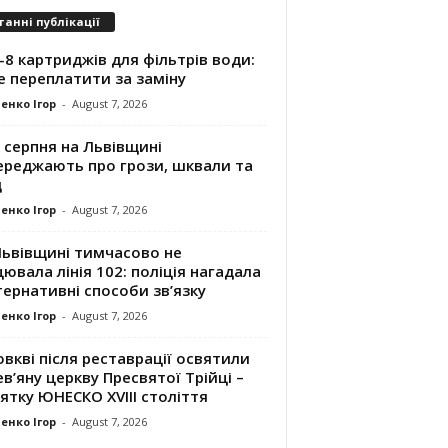
танні публікації
8 картриджів для фільтрів води:
е переплатити за заміну
енко Ігор
-
August 7, 2026
 серпня на Львівщині
ереджають про грози, шквали та
д
енко Ігор
-
August 7, 2026
Львівщині тимчасово не
ювала лінія 102: поліція нагадала
ернативні способи зв’язку
енко Ігор
-
August 7, 2026
вкві після реставрації освятили
в’яну церкву Пресвятої Трійці –
ятку ЮНЕСКО XVIII століття
енко Ігор
-
August 7, 2026