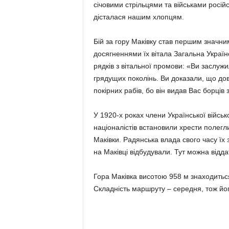
січовими стрільцями та військами російс
дісталася нашим хлопцям.
Бій за гору Маківку став першим значним
досягненнями їх вітала Загальна Україн
рядків з вітальної промови: «Ви заслужи
грядущих поколінь. Ви доказали, що дов
покірних рабів, бо він видав Вас борців 
У 1920-х роках члени Української військо
націоналістів встановили хрести полег
Маківки. Радянська влада свого часу їх 
на Маківці відбудували. Тут можна відд
Гора Маківка висотою 958 м знаходиться
Складність маршруту – середня, тож йо