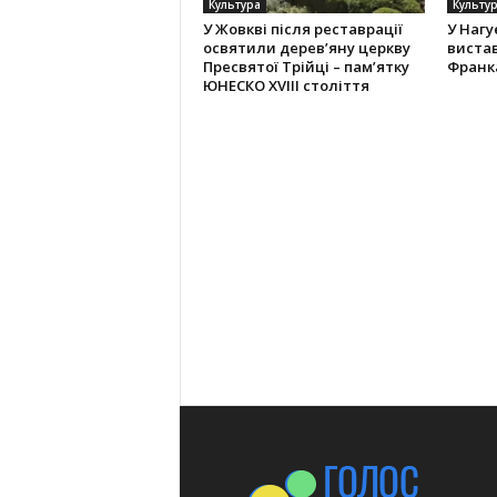
Культура
Культу
У Жовкві після реставрації
У Нагу
освятили дерев’яну церкву
вистав
Пресвятої Трійці – пам’ятку
Франк
ЮНЕСКО XVIII століття