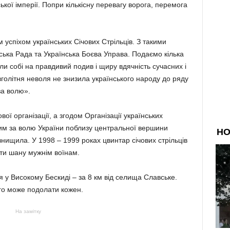
ької імперії. Попри кількісну перевагу ворога, перемога
 успіхом українських Січових Стрільців. З такими
ська Рада та Українська Боєва Управа. Подаємо кілька
ли собі на правдивий подив і щиру вдячність сучасних і
голітня неволя не знизила українського народу до ряду
за волю».
вої організації, а згодом Організації українських
лим за волю України поблизу центральної вершини
знищила. У 1998 – 1999 роках цвинтар січових стрільців
ати шану мужнім воїнам.
 у Високому Бескиді – за 8 км від селища Славське.
го може подолати кожен.
На замітку