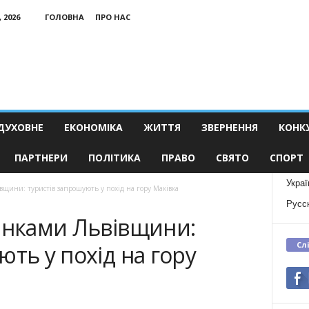
 2026
ГОЛОВНА
ПРО НАС
ДУХОВНЕ
ЕКОНОМІКА
ЖИТТЯ
ЗВЕРНЕННЯ
КОНК
ПАРТНЕРИ
ПОЛІТИКА
ПРАВО
СВЯТО
СПОРТ
Украї
вщини: туристів запрошують у похід на гору Маківка
Русс
рінками Львівщини:
Сл
ють у похід на гору