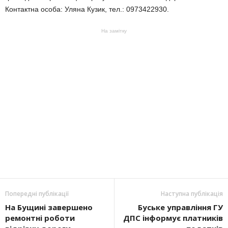
Контактна особа: Уляна Кузик, тел.: 0973422930.
На замітку
Попередні публікації
Наступна публікація
На Бущині завершено
Буськe управління ГУ
ремонтні роботи
ДПС інформує платників