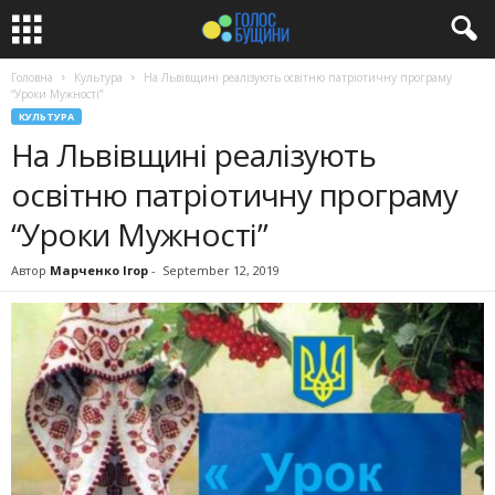
Головна
Культура
На Львівщині реалізують освітню патріотичну програму
“Уроки Мужності”
КУЛЬТУРА
На Львівщині реалізують
освітню патріотичну програму
“Уроки Мужності”
Автор
Марченко Ігор
-
September 12, 2019