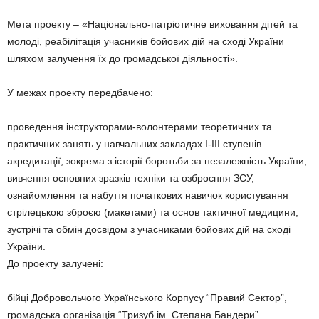
Мета проекту – «Національно-патріотичне виховання дітей та
молоді, реабілітація учасників бойових дій на сході України
шляхом залучення їх до громадської діяльності».
У межах проекту передбачено:
проведення інструкторами-волонтерами теоретичних та
практичних занять у навчальних закладах I-III ступенів
акредитації, зокрема з історії боротьби за незалежність України,
вивчення основних зразків техніки та озброєння ЗСУ,
ознайомлення та набуття початкових навичок користування
стрілецькою зброєю (макетами) та основ тактичної медицини,
зустрічі та обмін досвідом з учасниками бойових дій на сході
України.
До проекту залучені:
бійці Добровольчого Українського Корпусу “Правий Сектор”,
громадська організація “Тризуб ім. Степана Бандери”.