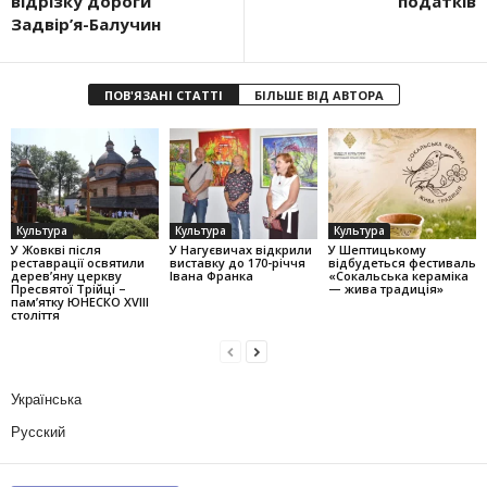
відрізку дороги
податків
Задвір’я-Балучин
ПОВ'ЯЗАНІ СТАТТІ
БІЛЬШЕ ВІД АВТОРА
Культура
Культура
Культура
У Жовкві після
У Нагуєвичах відкрили
У Шептицькому
реставрації освятили
виставку до 170-річчя
відбудеться фестиваль
дерев’яну церкву
Івана Франка
«Сокальська кераміка
Пресвятої Трійці –
— жива традиція»
пам’ятку ЮНЕСКО XVIII
століття
Українська
Русский