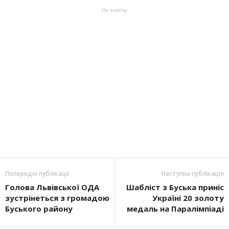
На замітку
Попередні публікації
Наступна публікація
Голова Львівської ОДА
Шабліст з Буська приніс
зустрінеться з громадою
Україні 20 золоту
Буського району
медаль на Паралімпіаді