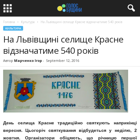
Головна
Культура
На Львівщині селище Красне відзначатиме 540 років
КУЛЬТУРА
На Львівщині селище Красне
відзначатиме 540 років
Автор
Марченко Ігор
-
September 12, 2016
День селища Красне традиційно святкують наприкінці
вересня. Цьогоріч святкування відбудеться у неділю, 2
жовтня. Організатори обіцяють, що річницю першої