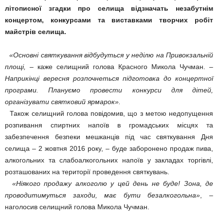
літописної згадки про селища відзначать незабутнім
концертом, конкурсами та виставками творчих робіт
майстрів селища.
«Основні святкування відбудуться у неділю на Привокзальній
площі,
– каже селищний голова Красного Микола Чучман.
–
Наприкінці вересня розпочнеться підготовка до концертної
програми. Плануємо провести конкурси для дітей,
організувати святковий ярмарок».
Також селищний голова повідомив, що з метою недопущення
розпивання спиртних напоїв в громадських місцях та
забезпечення безпеки мешканців під час святкування Дня
селища – 2 жовтня 2016 року, – буде заборонено продаж пива,
алкогольних та слабоалкогольних напоїв у закладах торгівлі,
розташованих на території проведення святкувань.
«Ніякого продажу алкоголю у цей день не буде! Зона, де
проводитимуться заходи, має бути безалкогольна»
, –
наголосив селищний голова Микола Чучман.