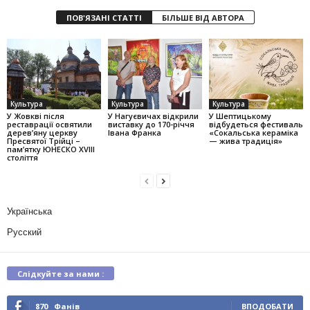
ПОВ'ЯЗАНІ СТАТТІ
БІЛЬШЕ ВІД АВТОРА
Культура
Культура
Культура
У Жовкві після
У Нагуєвичах відкрили
У Шептицькому
реставрації освятили
виставку до 170-річчя
відбудеться фестиваль
дерев’яну церкву
Івана Франка
«Сокальська кераміка
Пресвятої Трійці –
— жива традиція»
пам’ятку ЮНЕСКО XVIII
століття
Українська
Русский
Слідкуйте за нами :
870
Фанів
ВПОДОБАТИ