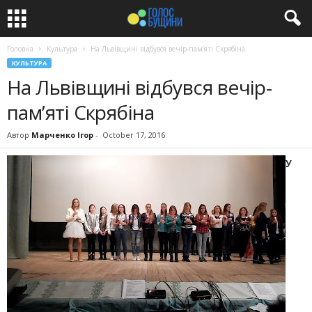
Головна
Культура
На Львівщині відбувся вечір-пам’яті Скрябіна
КУЛЬТУРА
На Львівщині відбувся вечір-
пам’яті Скрябіна
Автор
Марченко Ігор
-
October 17, 2016
У