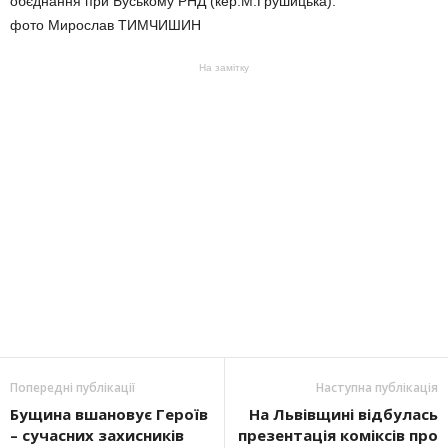
обєднання при Буському РНД (кер.М.Грушицька).
фото Мирослав ТИМЧИШИН
На замітку
Попередні публікації
Наступна публікація
Бущина вшановує Героїв
На Львівщині відбулась
– сучасних захисників
презентація коміксів про