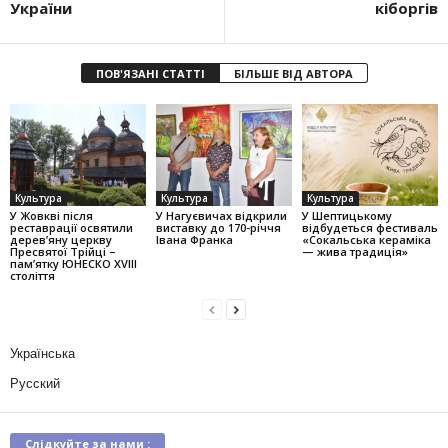
України
кіборгів
ПОВ'ЯЗАНІ СТАТТІ
БІЛЬШЕ ВІД АВТОРА
Культура
Культура
Культура
У Жовкві після
У Нагуєвичах відкрили
У Шептицькому
реставрації освятили
виставку до 170-річчя
відбудеться фестиваль
дерев’яну церкву
Івана Франка
«Сокальська кераміка
Пресвятої Трійці –
— жива традиція»
пам’ятку ЮНЕСКО XVIII
століття
Українська
Русский
Слідкуйте за нами :