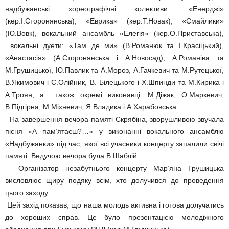
надбужанські хореографічні колективи: «Енерджі»
(кер.І.Сторонянська), «Еврика» (кер.Т.Новак), «Смайлики»
(Ю.Вовк), вокальний ансамбль «Елегія» (кер.О.Приставська),
вокальні дуети: «Там де ми» (В.Романюк та І.Красіцький),
«Анастасія» (А.Сторонянська і А.Новосад), А.Романіва та
М.Грушицької, Ю.Павлик та А.Мороз, А.Гачкевич та М.Рутецької,
В.Якимович і Є.Олійник, В. Білецького і Х.Шпинди та М.Кирика і
А.Троян, а також окремі виконавці: М.Діжак, О.Маркевич,
В.Підгірна, М.Міхневич, Я.Владика і А.Харабовська.
На завершення вечора-памяті Скрябіна, зворушливою звучала
пісня «А пам’ятаєш?…» у виконанні вокального ансамблю
«Надбужанки» під час, якої всі учасники концерту запалили свічі
памяті. Ведучою вечора була В.Шаблій.
Організатор незабутнього концерту Мар’яна Грушицька
висловлює щиру подяку всім, хто долучився до проведення
цього заходу.
Цей захід показав, що наша молодь активна і готова долучатись
до хороших справ. Це було презентацією молодіжного