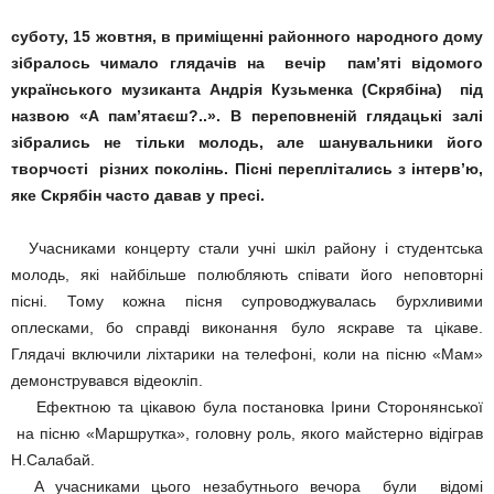
суботу, 15 жовтня, в приміщенні районного народного дому
зібралось чимало глядачів на вечір пам’яті відомого
українського музиканта Андрія Кузьменка (Скрябіна) під
назвою «А пам’ятаєш?..». В переповненій глядацькі залі
зібрались не тільки молодь, але шанувальники його
творчості різних поколінь. Пісні переплітались з інтерв’ю,
яке Скрябін часто давав у пресі.
Учасниками концерту стали учні шкіл району і студентська
молодь, які найбільше полюбляють співати його неповторні
пісні. Тому кожна пісня супроводжувалась бурхливими
оплесками, бо справді виконання було яскраве та цікаве.
Глядачі включили ліхтарики на телефоні, коли на пісню «Мам»
демонструвався відеокліп.
Ефектною та цікавою була постановка Ірини Сторонянської
на пісню «Маршрутка», головну роль, якого майстерно відіграв
Н.Салабай.
А учасниками цього незабутнього вечора були відомі