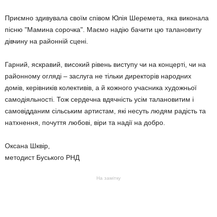
Приємно здивувала своїм співом Юлія Шеремета, яка виконала
пісню "Мамина сорочка". Маємо надію бачити цю талановиту
дівчину на районній сцені.
Гарний, яскравий, високий рівень виступу чи на концерті, чи на
районному огляді – заслуга не тільки директорів народних
домів, керівників колективів, а й кожного учасника художньої
самодіяльності. Тож сердечна вдячність усім талановитим і
самовідданим сільським артистам, які несуть людям радість та
натхнення, почуття любові, віри та надії на добро.
Оксана Шквір,
методист Буського РНД
На замітку