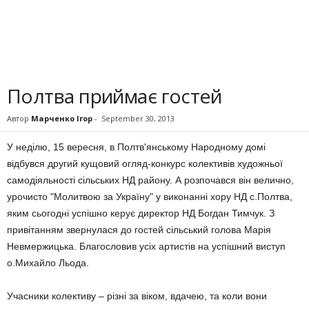
Полтва приймає гостей
Автор
Марченко Ігор
-
September 30, 2013
У неділю, 15 вересня, в Полтв'янському Народному домі
відбувся другий кущовий огляд-конкурс колективів художньої
самодіяльності сільських НД району. А розпочався він велично,
урочисто "Молитвою за Україну" у виконанні хору НД с.Полтва,
яким сьогодні успішно керує директор НД Богдан Тимчук. З
привітанням звернулася до гостей сільський голова Марія
Невмержицька. Благословив усіх артистів на успішний виступ
о.Михайло Льода.
Учасники колективу – різні за віком, вдачею, та коли вони