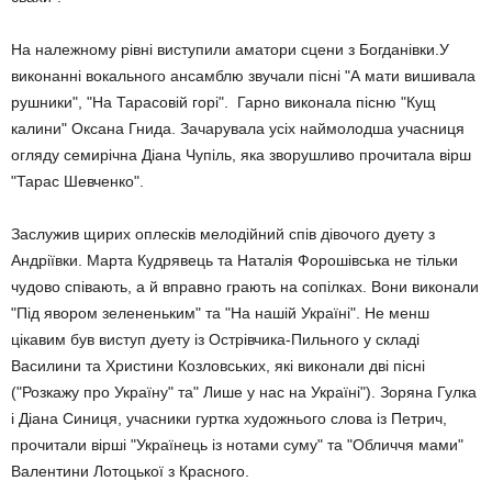
На належному рівні виступили аматори сцени з Богданівки.У
виконанні вокального ансамблю звучали пісні "А мати вишивала
рушники", "На Тарасовій горі". Гарно виконала пісню "Кущ
калини" Оксана Гнида. Зачарувала усіх наймолодша учасниця
огляду семирічна Діана Чупіль, яка зворушливо прочитала вірш
"Тарас Шевченко".
Заслужив щирих оплесків мелодійний спів дівочого дуету з
Андріївки. Марта Кудрявець та Наталія Форошівська не тільки
чудово співають, а й вправно грають на сопілках. Вони виконали
"Під явором зелененьким" та "На нашій Україні". Не менш
цікавим був виступ дуету із Острівчика-Пильного у складі
Василини та Христини Козловських, які виконали дві пісні
("Розкажу про Україну" та" Лише у нас на Україні"). Зоряна Гулка
і Діана Синиця, учасники гуртка художнього слова із Петрич,
прочитали вірші "Українець із нотами суму" та "Обличчя мами"
Валентини Лотоцької з Красного.