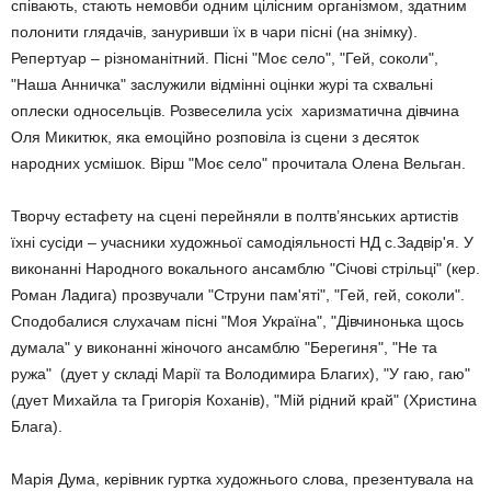
співають, стають немовби одним цілісним організмом, здатним
полонити глядачів, зануривши їх в чари пісні (на знімку).
Репертуар – різноманітний. Пісні "Моє село", "Гей, соколи",
"Наша Анничка" заслужили відмінні оцінки журі та схвальні
оплески односельців. Розвеселила усіх харизматична дівчина
Оля Микитюк, яка емоційно розповіла із сцени з десяток
народних усмішок. Вірш "Моє село" прочитала Олена Вельган.
Творчу естафету на сцені перейняли в полтв’янських артистів
їхні сусіди – учасники художньої самодіяльності НД с.Задвір'я. У
виконанні Народного вокального ансамблю "Січові стрільці" (кер.
Роман Ладига) прозвучали "Струни пам'яті", "Гей, гей, соколи".
Сподобалися слухачам пісні "Моя Україна", "Дівчинонька щось
думала" у виконанні жіночого ансамблю "Берегиня", "Не та
ружа" (дует у складі Марії та Володимира Благих), "У гаю, гаю"
(дует Михайла та Григорія Коханів), "Мій рідний край" (Христина
Блага).
Марія Дума, керівник гуртка художнього слова, презентувала на