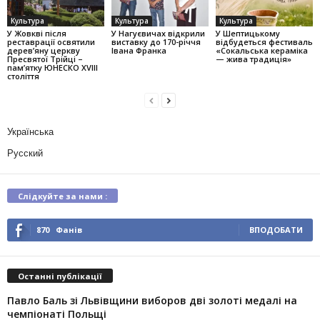
Культура
Культура
Культура
У Жовкві після
У Нагуєвичах відкрили
У Шептицькому
реставрації освятили
виставку до 170-річчя
відбудеться фестиваль
дерев’яну церкву
Івана Франка
«Сокальська кераміка
Пресвятої Трійці –
— жива традиція»
пам’ятку ЮНЕСКО XVIII
століття
Українська
Русский
Слідкуйте за нами :
870
Фанів
ВПОДОБАТИ
Останні публікації
Павло Баль зі Львівщини виборов дві золоті медалі на
чемпіонаті Польщі