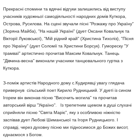
Прекрасні спомини та вдячні відгуки залишились від виступу
учасників художньої самодіяльності народних домів Куткора,
Острова, Русилова. На сцені звучали пісні "Розкажу про Україну"
(Зоряна Майба), "На нашій Україні" (дует Оксани Ковальчук та
Вікторії Луковської), "Мій рідний край" (Христина Тихоліз), "Пісня
про Україну" (дует Соломії та Христини Борсук). Гумореску "У
трамваї" артистично прочитав Максим Ковальчук. Танець
"Дівчина-весна" виконали учасники танцювального гуртка з
Куткора.
З-поміж артистів Народного дому с.Кудирявці увагу глядача
привернув сільський поет Кирило Рудницький. У дуеті із сином
Ігорем він виконав пісню "Височить могила" та прочитав
авторський вірш "Україно". Із трепетним щемом в душі слухачі
сприйняли пісню "Свята Маріє", яку з особливою ніжністю
заспівав дует Любові Шиманської та Ігоря Рудницького. І
справді, через духовну пісню ми підносимося до Божих висот,
єднаємося з Богом.