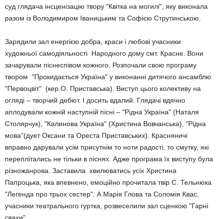
суд глядача інсценізацію твору "Квітка на могилі", яку виконала
разом із Володимиром Іваницьким та Софією Струтинською.
Зарядили зал енергією добра, краси і любові учасники
художньої самодіяльності Народного дому смт. Красне. Вони
зачарували піснеспівом кожного. Розпочали свою програму
твором "Прокидається Україна" у виконанні дитячого ансамблю
"Первоцвіт" (кер.О. Приставська). Виступ цього колективу на
огляді – творчий дебют. І досить вдалий. Глядачі вдячно
аплодували кожній наступній пісні – "Рідна Україна" (Наталя
Столярчук), "Калинова Україна" (Христина Вовчанська), "Рідна
мова"(дует Оксани та Ореста Приставських). Красняничі
вправно дарували усім присутнім то ноти радості, то смутку, які
переплітались не тільки в піснях. Адже програма їх виступу була
різножанрова. Заставила хвилюватись усіх Христина
Папроцька, яка впевнено, емоційно прочитала твір С. Тельнюка
"Легенда про трьох сестер". А Марія Глова та Соломія Квас,
учасники театрального гуртка, розвеселили зал сценкою "Гарні
свахи".