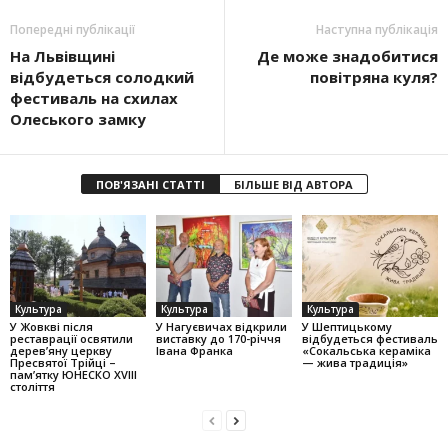
Попередні публікації
Наступна публікація
На Львівщині
Де може знадобитися
відбудеться солодкий
повітряна куля?
фестиваль на схилах
Олеського замку
ПОВ'ЯЗАНІ СТАТТІ
БІЛЬШЕ ВІД АВТОРА
Культура
Культура
Культура
У Жовкві після
У Нагуєвичах відкрили
У Шептицькому
реставрації освятили
виставку до 170-річчя
відбудеться фестиваль
дерев’яну церкву
Івана Франка
«Сокальська кераміка
Пресвятої Трійці –
— жива традиція»
пам’ятку ЮНЕСКО XVIII
століття