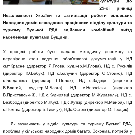
культури до
25-ої річниці
Незалежності України та активізації роботи сільських
Народних домів нещодавно працівники відділу культури та
туризму Буської РДА здійснили комісійний виїзд
населеними пунктами Бущини.
У процесі роботи було надано методичну допомогу та
перевірено стан ведення обов’язкової документації у НД
смт.Красне (директор Я.Глова, худ.кер.М.Глова), НД с. Русилів
(директор Ю.Бабух), НД с.Балучин (директор О.Стойко), НД
с.Богданівка (директор Г.Пелех), НД с.Задвіря (директор
В.Благий, худ.кер.М.Блага), НД с.Новосілки (директор
В.Приставський), НД с.Кудирявці (директор М.Журавель), НД с.
Безброди (директор М.Жук), НД с.Куткір (директор М.Майба), НД
с.Полтва (директор Б.Тимчук), НДс.Острів (директор О.Процик).
Як зазначають у відділі культури та туризму Буської РДА,
проблем у сільських народних домів багато. Зокрема, потреба у