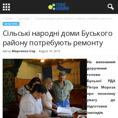
Головна
Культура
Сільські народні доми Буського району потребують ремонту
КУЛЬТУРА
Сільські народні доми Буського
району потребують ремонту
Автор
Марченко Ігор
-
August 10, 2016
На виконання
доручення
голови
Буської РДА
Петра Мороза
про посилену
увагу до
підготовки
закладів