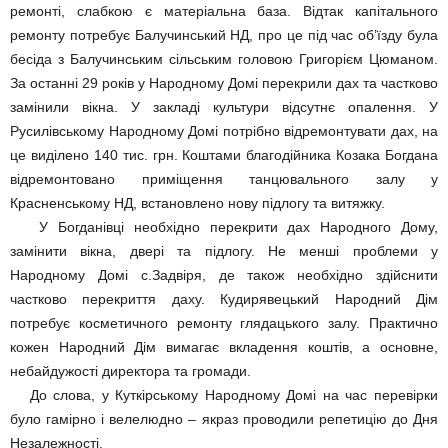
ремонті, слабкою є матеріальна база. Відтак капітального
ремонту потребує Балучинський НД, про це під час об’їзду була
бесіда з Балучинським сільським головою Григорієм Цюманом.
За останні 29 років у Народному Домі перекрили дах та частково
замінили вікна. У закладі культури відсутнє опалення. У
Русилівському Народному Домі потрібно відремонтувати дах, на
це виділено 140 тис. грн. Коштами благодійника Козака Богдана
відремонтовано приміщення танцювального залу у
Красненському НД, встановлено нову підлогу та витяжку.
У Богданівці необхідно перекрити дах Народного Дому,
замінити вікна, двері та підлогу. Не менші проблеми у
Народному Домі с.Задвіря, де також необхідно здійснити
частково перекриття даху. Кудирявецький Народний Дім
потребує косметичного ремонту глядацького залу. Практично
кожен Народний Дім вимагає вкладення коштів, а основне,
небайдужості директора та громади.
До слова, у Куткірському Народному Домі на час перевірки
було гамірно і велелюдно – якраз проводили репетицію до Дня
Незалежності.