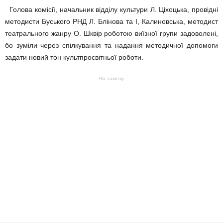
Голова комісії, начальник відділу культури Л. Ціхоцька, провідні
методисти Буського РНД Л. Блінова та І, Калиновська, методист
театрального жанру О. Шквір роботою виїзної групи задоволені,
бо зуміли через спілкування та надання методичної допомоги
задати новий тон культпросвітньої роботи.
На замітку