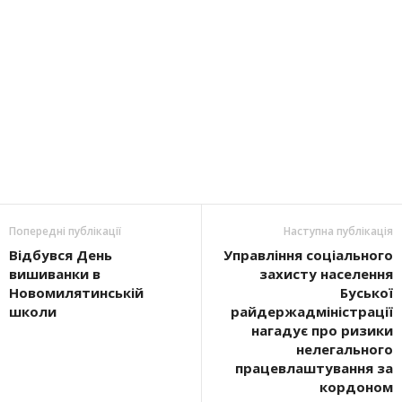
Попередні публікації
Наступна публікація
Відбувся День
Управління соціального
вишиванки в
захисту населення
Новомилятинській
Буської
школи
райдержадміністрації
нагадує про ризики
нелегального
працевлаштування за
кордоном