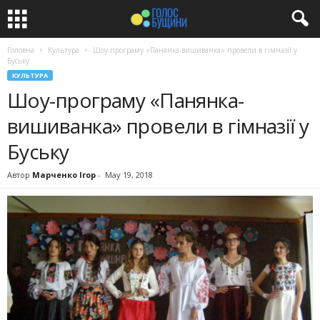
Головна
Культура
Шоу-програму «Панянка-вишиванка» провели в гімназії у
Буську
КУЛЬТУРА
Шоу-програму «Панянка-
вишиванка» провели в гімназії у
Буську
Автор
Марченко Ігор
-
May 19, 2018