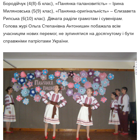
Бородійчук (4(8)-Б клас), «Панянка-талановитість» – Ірина
Миляновська (5(9) клас), «Панянка-оригінальність» – Єлизавета
Рипська (6(10) клас). Дівчата раділи грамотам і сувенірам.
Голова журі Ольга Степанівна Антонишин побажала всім
учасницям нових перемог, не зупинятися на досягнутому і бути
справжніми патріотами України.