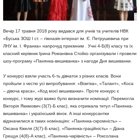
Вечір 17 травня 2018 року видався для учнів та учителів НВК
«Буська ЗОШ І ст. – гімназія-інтернат ім. Є. Петрушевича при
ЛНУ ім. І. Франка» напрочуд приємним . Учні 4-Б(8) класу та їх
класний керівник Ірина Романівна Стойко організували і провели
шоу-програму «Панянка-вишиванка» з нагоди Дня вишиванки.
У конкурсі взяли участь 6-ть дівчаток з різних класів. Вони
пройшли з честю усі випробування: «Візитка», «Талант», «Коса
– дівоча краса», «Код моєї вишиванки». Проте конкурс є
конкурс, і тому журі важко було визначити номінації. Перемогла
Вікторія Якимович (3(7)-Б клас), яка отримала титул «Панянка-
вишиванка» і український вінок. А інші конкурсантки
відзначилися в таких номінаціях: «Панянка-скромність» –
Оксана Кікеля (3(7)-Б клас), «Панянка-граційність» – Діана
Грещук (4(8)-А клас), «Панянка-чарівність» – Роксолана