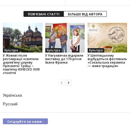
ПОВ'ЯЗАНІ СТАТТІ
БІЛЬШЕ ВІД АВТОРА
Культура
Культура
Культура
У Жовкві після
У Нагуєвичах відкрили
У Шептицькому
реставрації освятили
виставку до 170-річчя
відбудеться фестиваль
дерев’яну церкву
Івана Франка
«Сокальська кераміка
Пресвятої Трійці –
— жива традиція»
пам’ятку ЮНЕСКО XVIII
століття
Українська
Русский
Слідкуйте за нами :