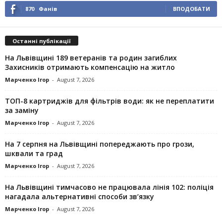
870
Фанів
ВПОДОБАТИ
Останні публікації
На Львівщині 189 ветеранів та родин загиблих
Захисників отримають компенсацію на житло
Марченко Ігор
-
August 7, 2026
ТОП-8 картриджів для фільтрів води: як не переплатити
за заміну
Марченко Ігор
-
August 7, 2026
На 7 серпня на Львівщині попереджають про грози,
шквали та град
Марченко Ігор
-
August 7, 2026
На Львівщині тимчасово не працювала лінія 102: поліція
нагадала альтернативні способи зв’язку
Марченко Ігор
-
August 7, 2026