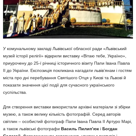
У комунальному закладі Львівської обласної ради «Львівський
музей історії релігії» відкрили виставку «Вітаю тебе, Україно»,
приурочену до 25‑ї річниці історичного візиту Папи Івана Павла
ІІ до України. Експозиція покликана нагадати львів’янам і гостям
міста про дні перебування Святішого Отця у Києві та Львові й
показати значення цієї події для сучасного українського
суспільства.
Для створення виставки використали архівні матеріали зі збірки
музею, а також велику кількість фотографій. Серед авторів
світлин – особистий фотограф Папи Івана Павла ІІ Артуро Марі,
а також львівські фотографи
Василь Пилип’юк
і
Богдан