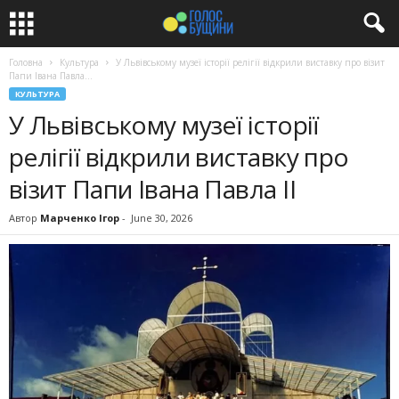
Головна
Культура
У Львівському музеї історії релігії відкрили виставку про візит
Папи Івана Павла...
КУЛЬТУРА
У Львівському музеї історії
релігії відкрили виставку про
візит Папи Івана Павла ІІ
Автор
Марченко Ігор
-
June 30, 2026