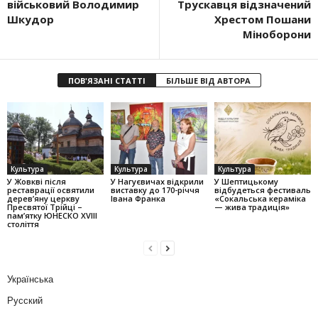
військовий Володимир
Трускавця відзначений
Шкудор
Хрестом Пошани
Міноборони
ПОВ'ЯЗАНІ СТАТТІ
БІЛЬШЕ ВІД АВТОРА
Культура
Культура
Культура
У Жовкві після
У Нагуєвичах відкрили
У Шептицькому
реставрації освятили
виставку до 170-річчя
відбудеться фестиваль
дерев’яну церкву
Івана Франка
«Сокальська кераміка
Пресвятої Трійці –
— жива традиція»
пам’ятку ЮНЕСКО XVIII
століття
Українська
Русский