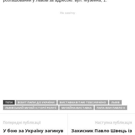
розташований у Львові за адресою: вул. Музейна, 1.
На замітку
ТЕГИ
ВІЗИТ ПАПИ ДО УКРАЇНИ
ВИСТАВКА ВІТАЮ ТЕБЕ УКРАЇНО
ЛЬВІВ
ЛЬВІВСЬКИЙ МУЗЕЙ ІСТОРІЇ РЕЛІГІЇ
МУЗЕЙНА ВИСТАВКА
ПАПА ІВАН ПАВЛО ІІ
Попередні публікації
Наступна публікація
У бою за Україну загинув
Захисник Павло Швець із